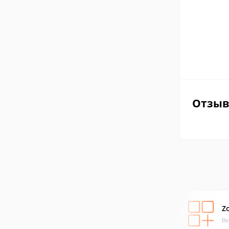
Отзы
Z
Ве