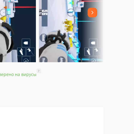
?
верено на вирусы