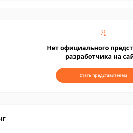
Нет официального предс
разработчика на са
Стать представителем
нг