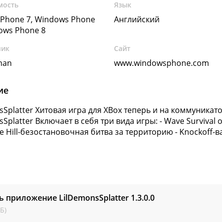
мость
Язык
Phone 7, Windows Phone
Английский
dows Phone 8
чик
Сайт
man
www.windowsphone.com
ие
sSplatter Хитовая игра для XBox теперь и на коммуникат
Splatter Включает в себя три вида игры: - Wave Survival
he Hill-безостановочная битва за территорию - Knockoff-
ь приложение LilDemonsSplatter
1.3.0.0
Б)