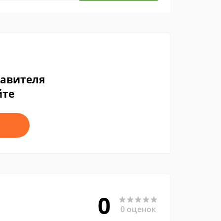
тавителя
йте
0
0 оценок