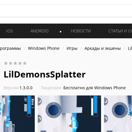
IOS
ANDROID
НОВОСТИ
СТАТЬИ И 
программы
Windows Phone
Игры
Аркады и экшены
L
LilDemonsSplatter
Версия:
1.3.0.0
Лицензия:
Бесплатно для Windows Phone