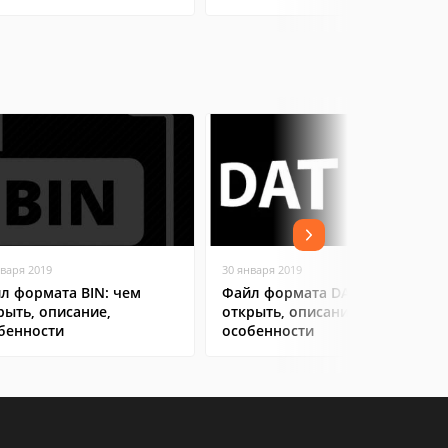
нваря 2019
30 января 2019
л формата BIN: чем
Файл формата DAT: чем
рыть, описание,
открыть, описание,
бенности
особенности