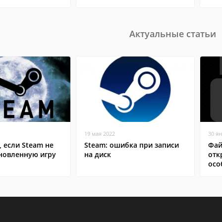
Актуальные статьи
19 мая 2022
30 я
, если Steam не
Steam: ошибка при записи
Фай
ановленную игру
на диск
отк
осо