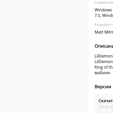
Совмести
Windows 
7.5, Win
Разработ
Matt Mit
Описан
LilDemon
LilDemons
King of t
выбили.
Версии
Скачат
(13.31 М