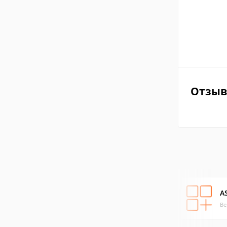
Отзы
A
Ве