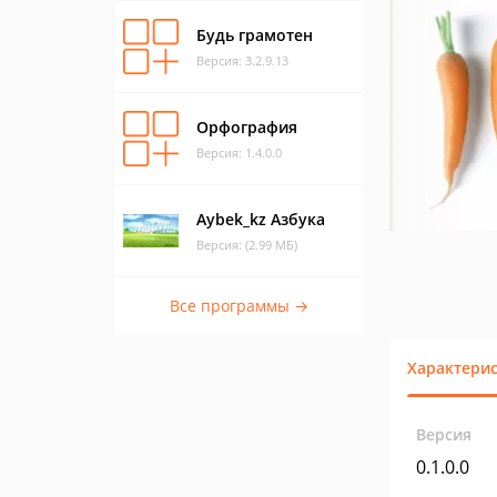
Будь грамотен
Версия: 3.2.9.13
Орфография
Версия: 1.4.0.0
Aybek_kz Азбука
Версия: (2.99 МБ)
Все программы →
Характери
Версия
0.1.0.0