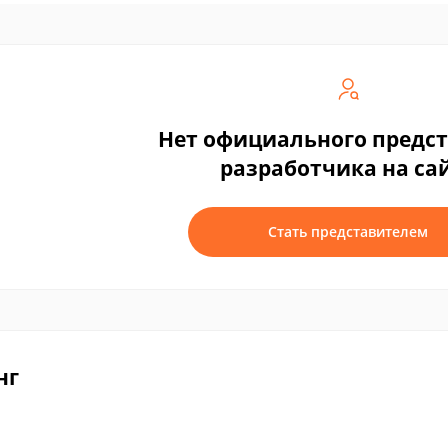
Нет официального предс
разработчика на са
Стать представителем
нг