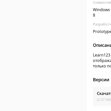
Совмести
Windows 
8
Разработ
Prototype
Описан
Learn123
отобража
только п
Версии
Скачат
(2.07 МБ