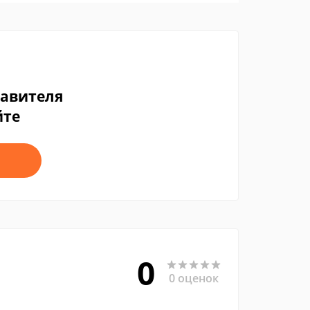
тавителя
йте
0
0 оценок