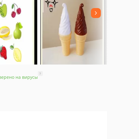
?
верено на вирусы