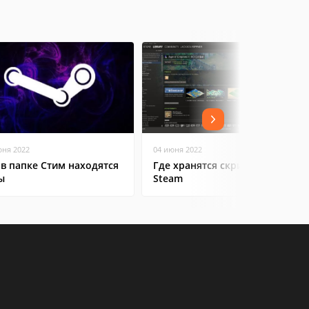
юня 2022
04 июня 2022
 в папке Стим находятся
Где хранятся скриншоты в
ы
Steam