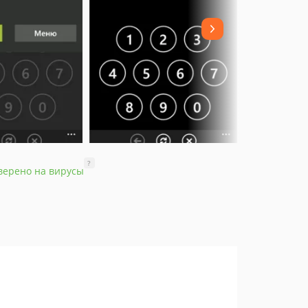
?
верено на вирусы