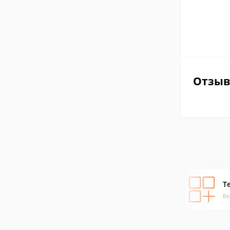
Отзы
T
Ве