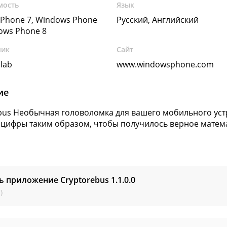
мость
Язык
Phone 7, Windows Phone
Русский, Английский
dows Phone 8
чик
Сайт
lab
www.windowsphone.com
ие
bus Необычная головоломка для вашего мобильного устр
 цифры таким образом, чтобы получилось верное матем
ь приложение Cryptorebus
1.1.0.0
)