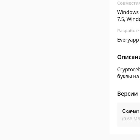
Совмести
Windows 
7.5, Win
Разработ
Everyapp 
Описан
Cryptore
буквы на
Версии
Скачат
(0.66 МБ