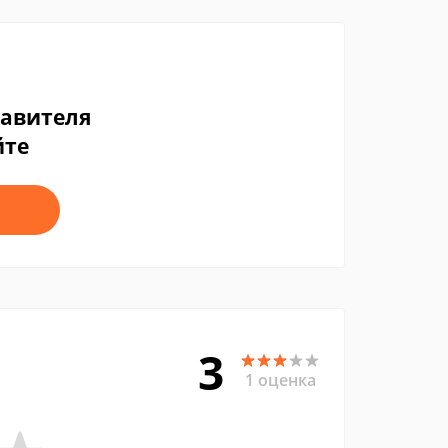
тавителя
йте
3
1 оценка