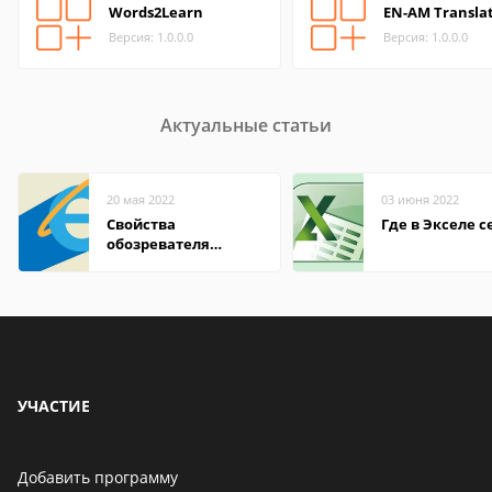
Words2Learn
EN-AM Transla
Версия: 1.0.0.0
Версия: 1.0.0.0
Актуальные статьи
20 мая 2022
03 июня 2022
Свойства
Где в Экселе с
обозревателя
Internet Explorer где
находится
УЧАСТИЕ
Добавить программу