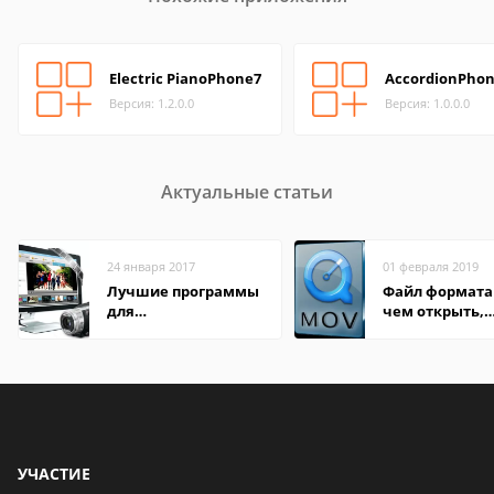
Electric PianoPhone7
AccordionPho
Версия: 1.2.0.0
Версия: 1.0.0.0
Актуальные статьи
24 января 2017
01 февраля 2019
Лучшие программы
Файл формата
для
чем открыть,
редактирования
описание,
видео: подробные
особенности
обзоры
УЧАСТИЕ