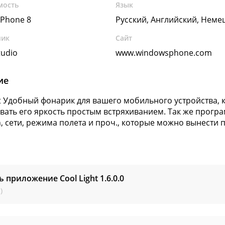
мость
Язык
Phone 8
Русский, Английский, Неме
чик
Сайт
tudio
www.windowsphone.com
ие
ht Удобный фонарик для вашего мобильного устройства,
вать его яркость простым встряхиванием. Так же програ
h, сети, режима полета и проч., которые можно вынести 
ь приложение Cool Light
1.6.0.0
)