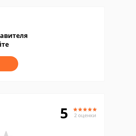
тавителя
йте
5
2 оценки