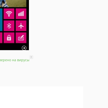
?
верено на вирусы