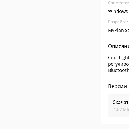
Совмести
Windows 
Разработ
MyPlan S
Описан
Cool Lig
регулиро
Bluetoot
Версии
Скачат
(1.87 МБ