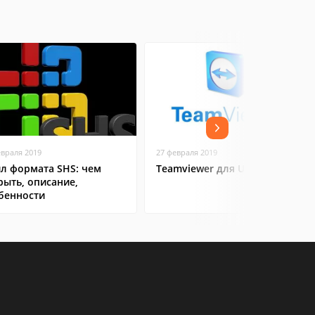
евраля 2019
27 февраля 2019
л формата SHS: чем
Teamviewer для Ubuntu
рыть, описание,
бенности