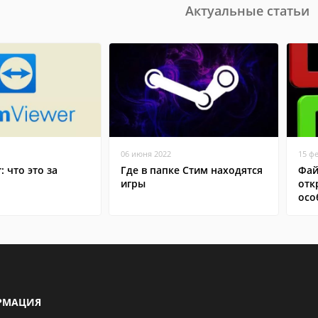
Актуальные статьи
06 июня 2022
15 ф
: что это за
Где в папке Стим находятся
Фай
игры
отк
осо
РМАЦИЯ