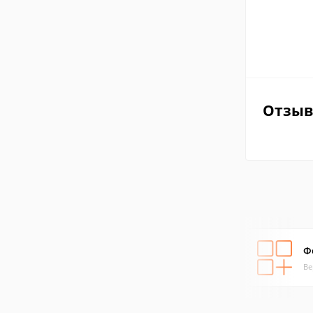
Отзы
Ф
Ве