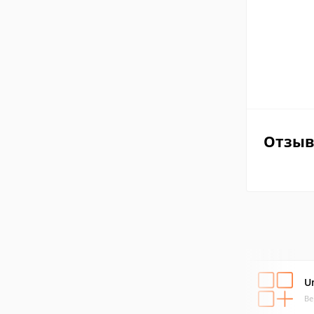
Отзы
U
Ве