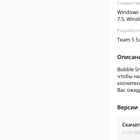
Совмести
Windows 
7.5, Win
Разработ
Team 5 So
Описан
Bubble S
чтобы на
коснитес
Вас ожид
Версии
Скачат
(1.09 МБ