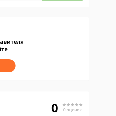
тавителя
йте
0
0 оценок