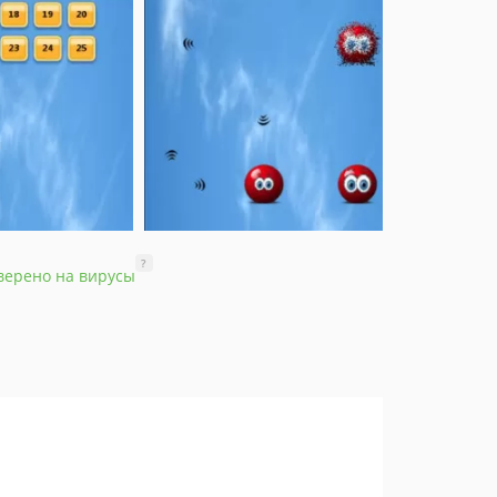
?
верено на вирусы