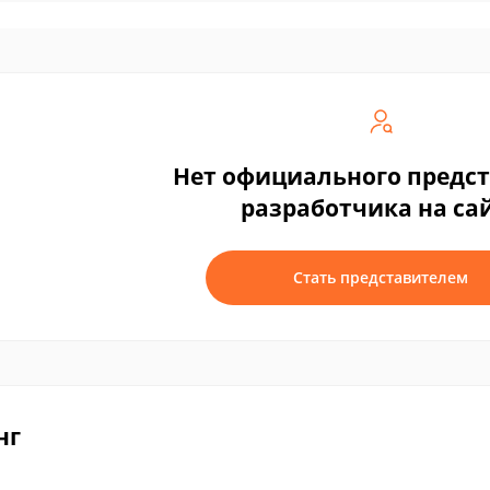
Нет официального предс
разработчика на са
Стать представителем
нг