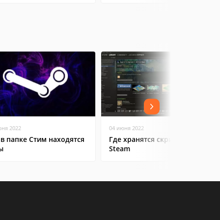
юня 2022
04 июня 2022
 в папке Стим находятся
Где хранятся скриншоты в
ы
Steam