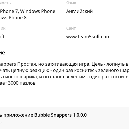
мость
Язык
Phone 7, Windows Phone
Английский
dows Phone 8
чик
Сайт
ft
www.team5soft.com
ие
nappers Простая, но затягивающая игра. Цель - лопнуть 
чать цепную реакцию - один раз коснитесь зеленого шари
ь синего шарика, и он станет зеленым - один раз косните
ает 3000 пазлов.
ь приложение Bubble Snappers
1.0.0.0
)