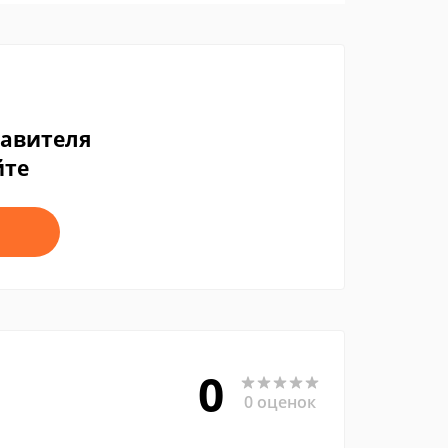
тавителя
йте
0
0 оценок