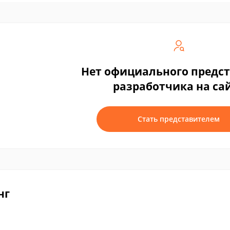
Нет официального предс
разработчика на са
Стать представителем
нг