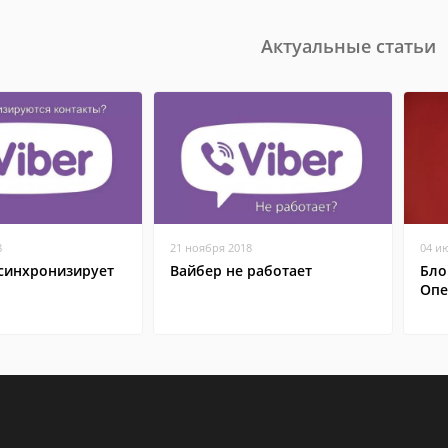
Актуальные статьи
8
21 ноября 2018
04 и
 синхронизирует
Вайбер не работает
Бло
Опе