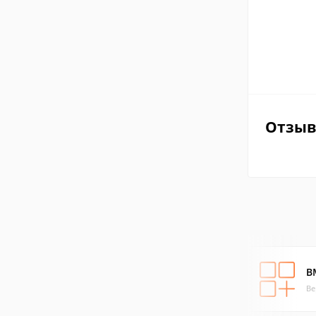
Отзы
B
Ве