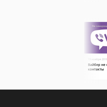
19 ноября 201
Вайбер не
контакты