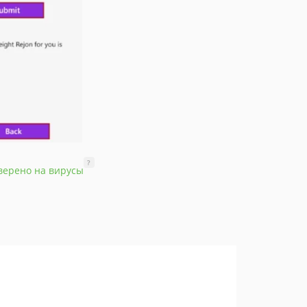
?
верено на вирусы