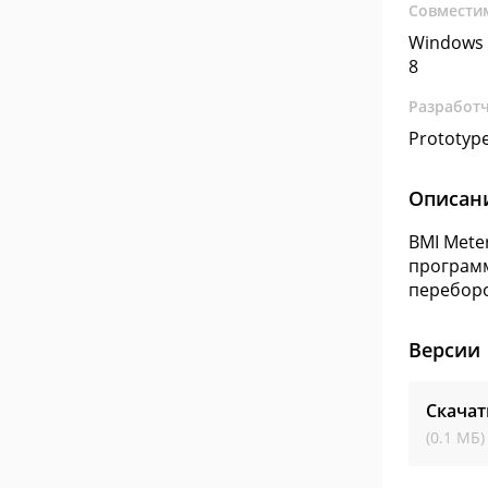
Совмести
Windows 
8
Разработ
Prototype
Описан
BMI Mete
программ
перебор
Версии
Скачат
(0.1 МБ)