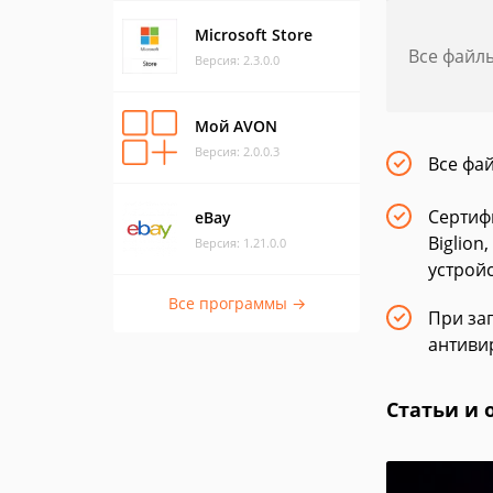
Microsoft Store
Все файл
Версия: 2.3.0.0
Мой AVON
Версия: 2.0.0.3
Все фа
Сертиф
eBay
Biglio
Версия: 1.21.0.0
устрой
Все программы →
При заг
антиви
Статьи и 