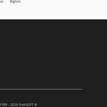
ки
Biglion
1998 - 2026 freeSOFT ®