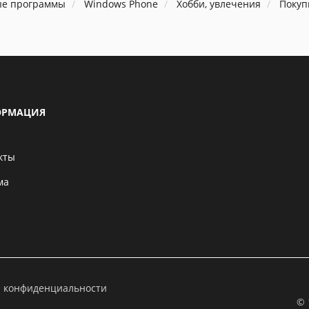
ые программы
Windows Phone
Хобби, увлечения
Покуп
РМАЦИЯ
кты
ма
а конфиденциальности
© 