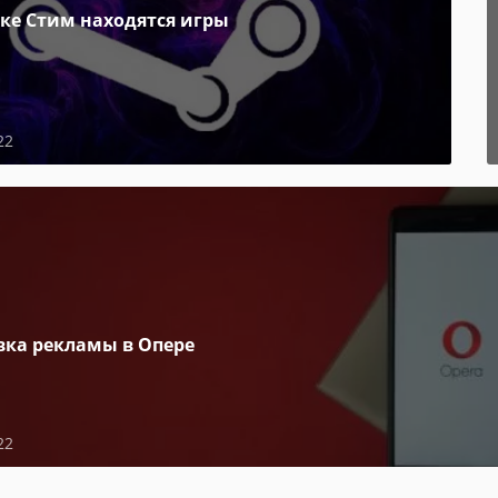
пке Стим находятся игры
22
вка рекламы в Опере
22