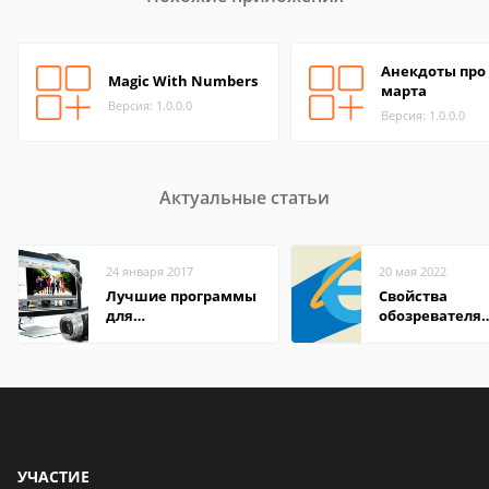
Анекдоты про 
Magic With Numbers
марта
Версия: 1.0.0.0
Версия: 1.0.0.0
Актуальные статьи
24 января 2017
20 мая 2022
Лучшие программы
Свойства
для
обозревателя
редактирования
Internet Explor
видео: подробные
находится
обзоры
УЧАСТИЕ