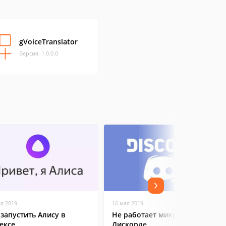
gVoiceTranslator
Версия: 1.0.0.0
ая 2019
16 мая 2019
 запустить Алису в
Не работает микрофон в
ексе
Дискорде