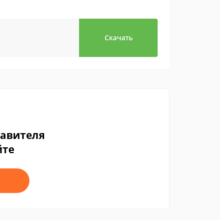
Скачать
тавителя
йте