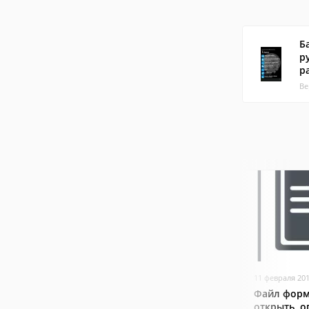
Б
р
р
Ве
11 февраля 20
Файл форм
открыть, о