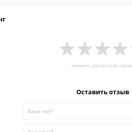
нг
Нажмите, для быстрой оценк
Оставить отзыв
Ваше имя*