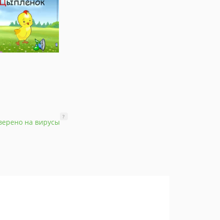
?
верено на вирусы