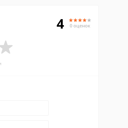
4
0 оценок
и