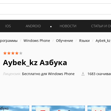
IOS
ANDROID
НОВОСТИ
СТАТЬИ И 
программы
Windows Phone
Обучение
Языки
Aybek_kz
Aybek_kz Азбука
Лицензия:
Бесплатно для Windows Phone
1683 скачива