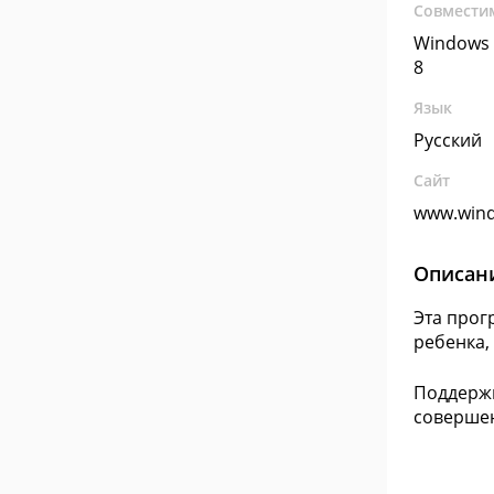
Совмести
Windows 
8
Язык
Русский
Сайт
www.win
Описан
Эта прог
ребенка,
Поддержк
совершен