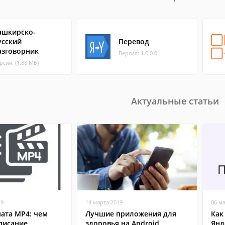
ашкирско-
усский
Перевод
азговорник
Версия: 1.0.0.0
рсия: (1.88 МБ)
Актуальные статьи
19
14 марта 2019
06 м
ата MP4: чем
Лучшие приложения для
Как
писание,
здоровья на Android
Янд