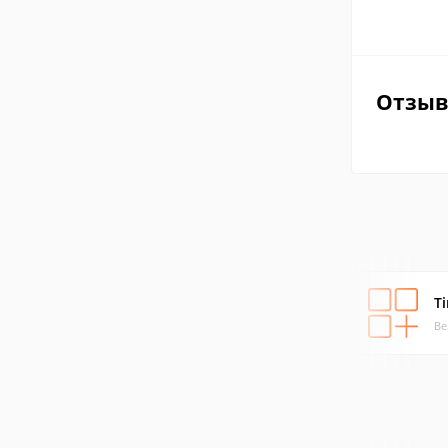
Отзы
T
Ве