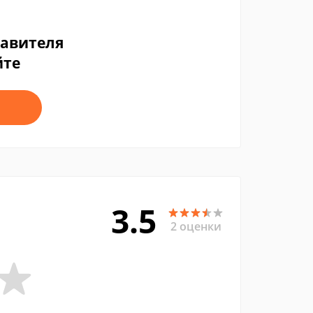
тавителя
йте
3.5
2 оценки