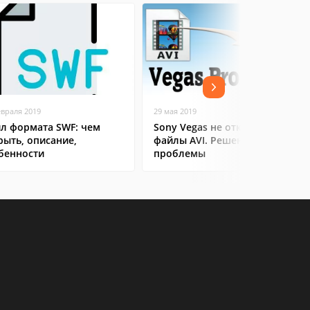
евраля 2019
29 мая 2019
л формата SWF: чем
Sony Vegas не открывает
рыть, описание,
файлы AVI. Решение
бенности
проблемы