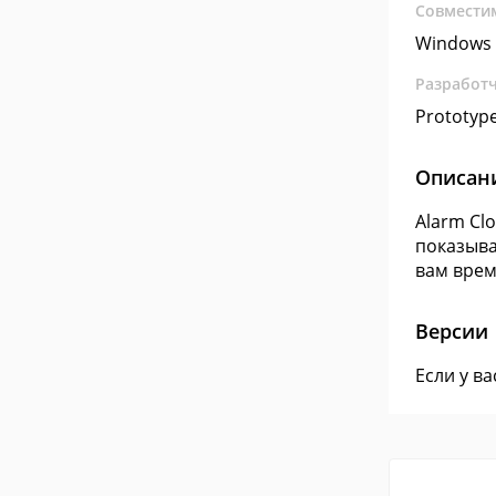
Совмести
Windows 
Разработ
Prototype
Описан
Alarm Cl
показыва
вам врем
Версии
Если у в