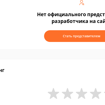
Нет официального предс
разработчика на са
Стать представителем
нг