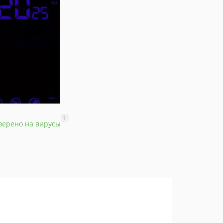
?
верено на вирусы