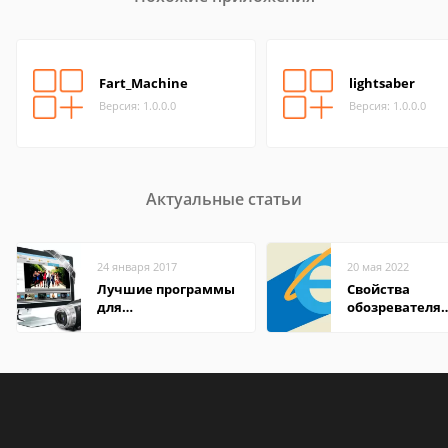
Fart_Machine
lightsaber
Версия: 1.0.0.0
Версия: 1.0.0.0
Актуальные статьи
24 января 2017
20 мая 2022
Лучшие программы
Свойства
для
обозревателя
редактирования
Internet Explor
видео: подробные
находится
обзоры