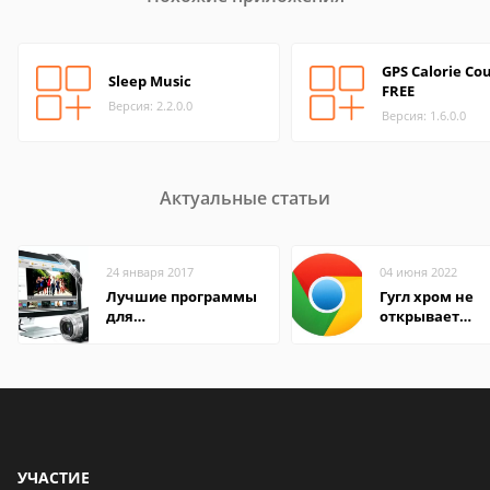
GPS Calorie Co
Sleep Music
FREE
Версия: 2.2.0.0
Версия: 1.6.0.0
Актуальные статьи
24 января 2017
04 июня 2022
Лучшие программы
Гугл хром не
для
открывает
редактирования
страницы
видео: подробные
обзоры
УЧАСТИЕ