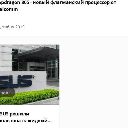
apdragon 865 - новый флагманский процессор от
alcomm
декабря 2019
лезо
ASUS решили
пользовать жидкий
талл в системах