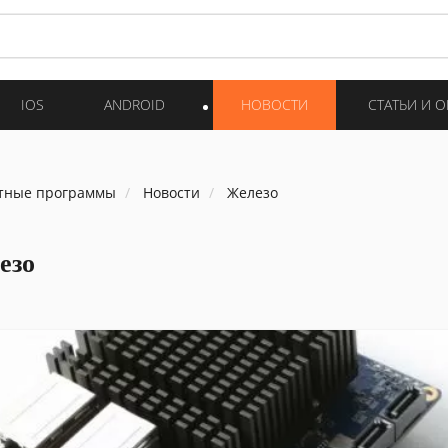
IOS
ANDROID
НОВОСТИ
СТАТЬИ И 
тные программы
Новости
Железо
езо