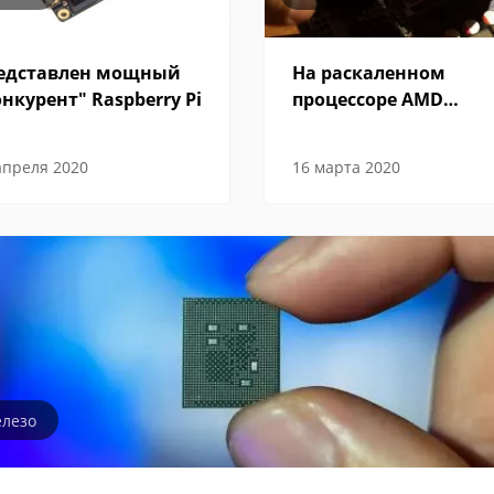
едставлен мощный
На раскаленном
онкурент" Raspberry Pi
процессоре AMD
приготовили ужин
апреля 2020
16 марта 2020
лезо