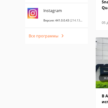
Sn
Qu
Instagram
Версия: 441.0.0.43
(214.13
05 
МБ)
Все программы
Же
В 
ис
ме