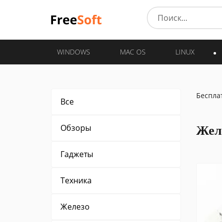
WINDOWS
MAC OS
LINUX
Беспла
Все
Обзоры
Жел
Гаджеты
Техника
Железо