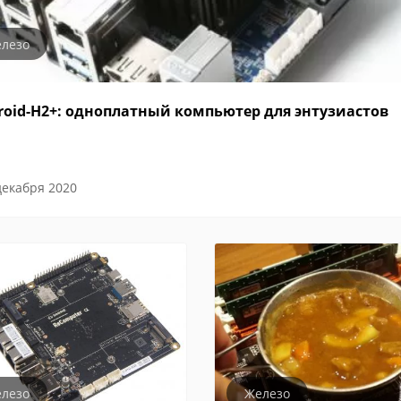
лезо
roid-H2+: одноплатный компьютер для энтузиастов
декабря 2020
лезо
Железо