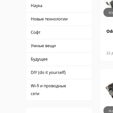
Наука
Же
Новые технологии
Od
Cофт
Умные вещи
22 
Будущее
DIY (do it yourself)
Wi-fi и проводные
сети
Же