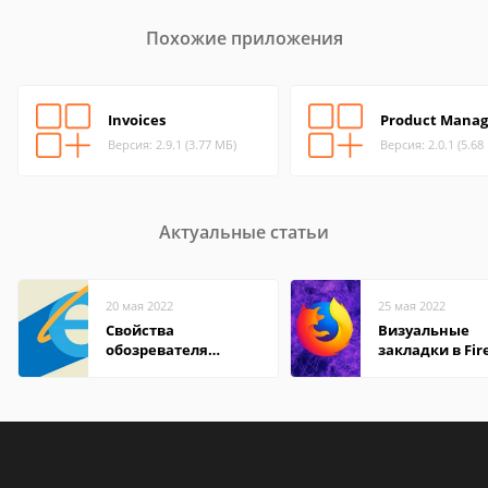
Похожие приложения
Invoices
Product Manag
Версия: 2.9.1 (3.77 МБ)
Версия: 2.0.1 (5.68
Актуальные статьи
20 мая 2022
25 мая 2022
Свойства
Визуальные
обозревателя
закладки в Fir
Internet Explorer где
Mozilla
находится