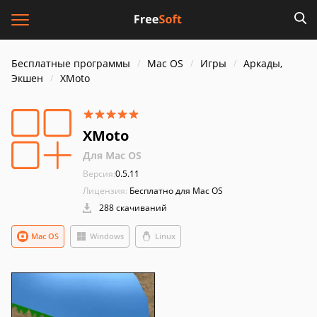
Бесплатные программы
Mac OS
Игры
Аркады,
Экшен
XMoto
XMoto
Для Mac OS
Версия:
0.5.11
Лицензия:
Бесплатно для Mac OS
288 скачиваний
Mac OS
Windows
Linux