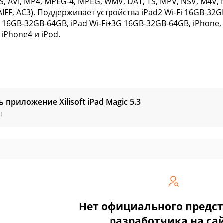
, AVI, MP4, MPEG-4, MPEG, WMV, DAT, TS, MPV, NSV, M4V, 
 AIFF, AC3). Поддерживает устройства iPad2 Wi-Fi 16GB-32
i 16GB-32GB-64GB, iPad Wi-Fi+3G 16GB-32GB-64GB, iPhone, 
iPhone4 и iPod.
ь приложение Xilisoft iPad Magic
5.3
)
Нет официального предс
разработчика на са