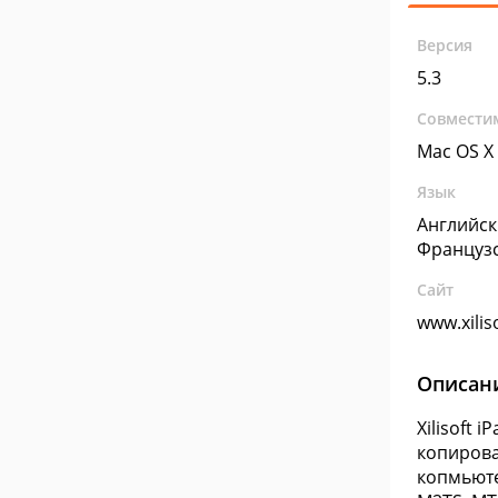
Версия
5.3
Совмести
Mac OS X
Язык
Английск
Француз
Сайт
www.xilis
Описан
Xilisoft
копирова
копмьюте