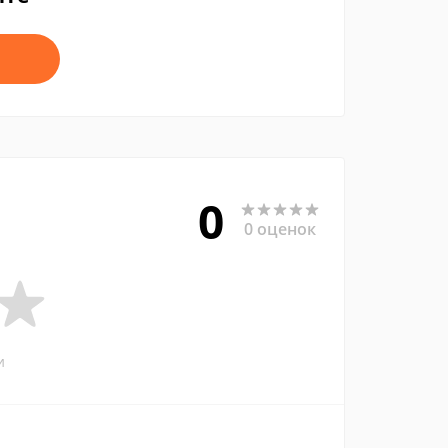
0
0 оценок
и