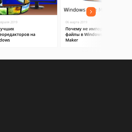
евраля 2019
06 марта 2019
лучших
Почему не импортируются
еоредакторов на
файлы в Windows Movie
dows
Maker