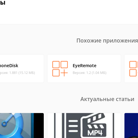
вы
Похожие приложения
honeDisk
EyeRemote
рсия: 1.881 (15.12 МБ)
Версия: 1.2 (1.04 МБ)
Актуальные статьи