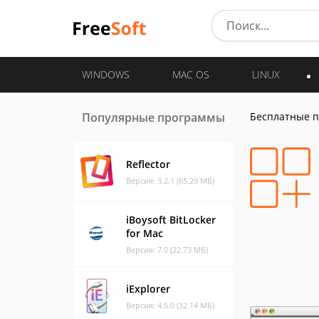
WINDOWS
MAC OS
LINUX
Популярные программы
Бесплатные 
Reflector
Версия: 3.2.1 (65.29 МБ)
iBoysoft BitLocker
for Mac
Версия: 7.0 (22.73 МБ)
iExplorer
Версия: 4.5.0 (32.14 МБ)