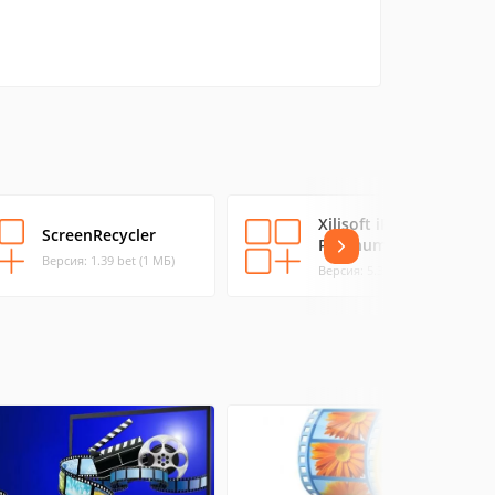
Xilisoft iPad Magic
ScreenRecycler
Platinum
Версия: 1.39 bet (1 МБ)
Версия: 5.3 (57.39 МБ)