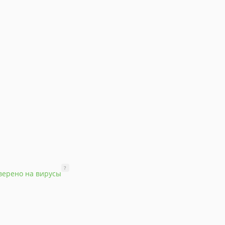
?
верено на вирусы