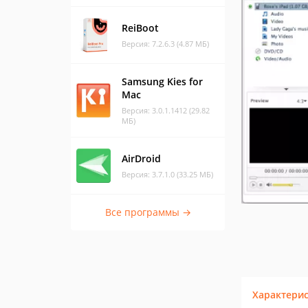
ReiBoot
Версия: 7.2.6.3 (4.87 МБ)
Samsung Kies for
Mac
Версия: 3.0.1.1412 (29.82
МБ)
AirDroid
Версия: 3.7.1.0 (33.25 МБ)
Все программы →
Характери