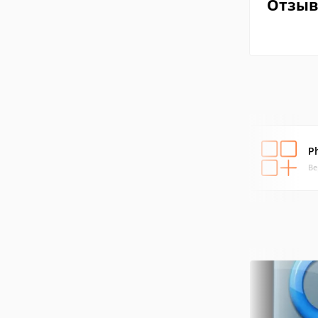
Отзы
P
Ве