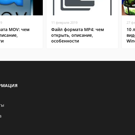
19
11 февраля 2019
27 ф
ата MOV: чем
Файл формата MP4: чем
10 
писание,
открыть, описание,
вид
ти
особенности
Win
РМАЦИЯ
ты
а