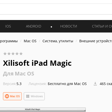
IOS
ANDROID
НОВОСТИ
СТАТЬИ И 
программы
Mac OS
Система, утилиты
Внешние устройст
Xilisoft iPad Magic
Для Mac OS
Версия:
5.3
Лицензия:
Бесплатно для Mac OS
465 ск
Mac OS
Windows