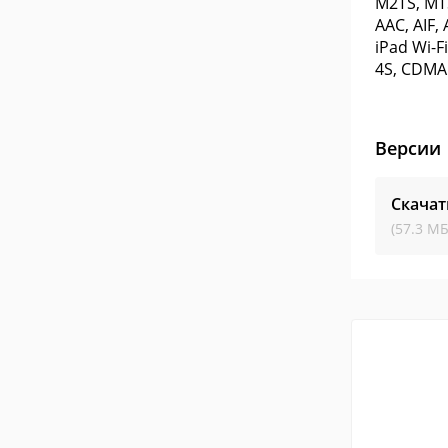
M2TS, MTS
AAC, AIF,
iPad Wi-F
4S, CDMA 
Версии
Скачат
(57.3 МБ