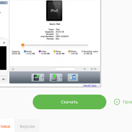
Скачать
Про
стики
Версии