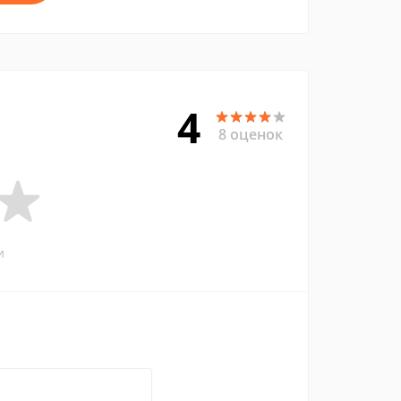
4
8 оценок
и