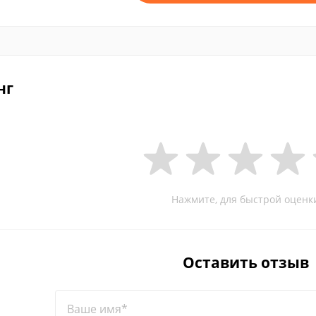
нг
Нажмите, для быстрой оценк
Оставить отзыв
Ваше имя*