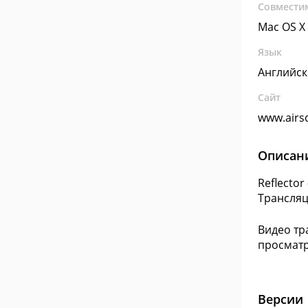
Совмести
Mac OS X
Язык
Английс
Сайт
www.airs
Описан
Reflector
Трансляц
Видео тр
просматр
Версии