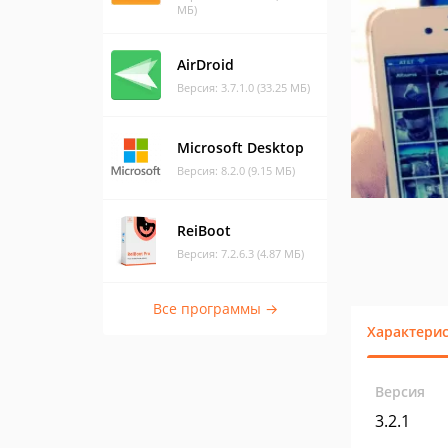
МБ)
AirDroid
Версия: 3.7.1.0 (33.25 МБ)
Microsoft Desktop
Версия: 8.2.0 (9.15 МБ)
ReiBoot
Версия: 7.2.6.3 (4.87 МБ)
Все программы →
Характери
Версия
3.2.1