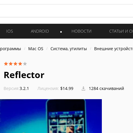
IOS
ANDROID
НОВОСТИ
СТАТЬИ И 
программы
Mac OS
Система, утилиты
Внешние устройст
Reflector
Версия:
3.2.1
Лицензия:
$14.99
1284 скачиваний