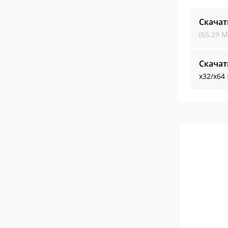
Скачат
(65.29 М
Скачат
x32/x64