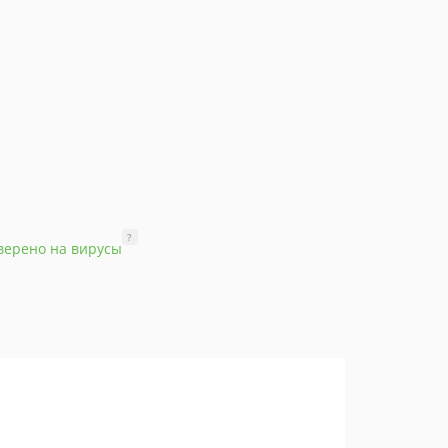
?
верено на вирусы