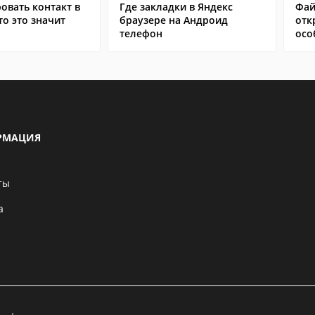
овать контакт в
Где закладки в Яндекс
Фай
то это значит
браузере на Андроид
отк
телефон
осо
РМАЦИЯ
ты
а