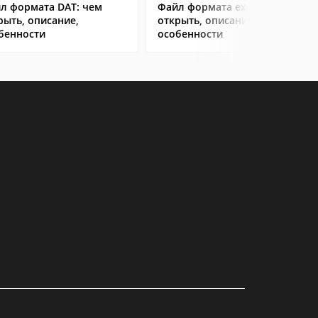
л формата DAT: чем
Файл формата exe: чем
рыть, описание,
открыть, описание,
бенности
особенности