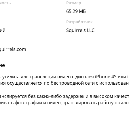
мость
Размер
65.29 МБ
Разработчик
кий
Squirrels LLC
quirrels.com
ие
 - утилита для трансляции видео с дисплея iPhone 4S или
ия осуществляется по беспроводной сети с использование
анслируется без каких-либо задержек и в высоком каче
ивать фотографии и видео, транслировать работу прило