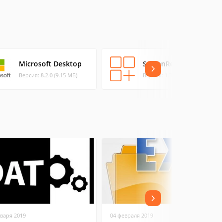
Microsoft Desktop
ScreenRecycler
Версия: 8.2.0 (9.15 МБ)
Версия: 1.39 bet (1 МБ)
нваря 2019
04 февраля 2019