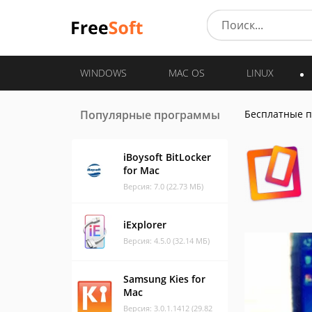
WINDOWS
MAC OS
LINUX
Популярные программы
Бесплатные 
iBoysoft BitLocker
for Mac
Версия: 7.0 (22.73 МБ)
iExplorer
Версия: 4.5.0 (32.14 МБ)
Samsung Kies for
Mac
Версия: 3.0.1.1412 (29.82