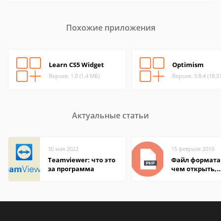
Похожие приложения
Learn CS5 Widget
Optimism
Версия: 1.0 (1.4 МБ)
Версия: 3.8.4 (18.3
Актуальные статьи
30 мая 2022
15 февраля 2019
Teamviewer: что это
Файл формата
за программа
чем открыть,
описание,
особенности