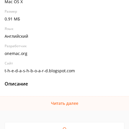
Mac OS X
Размер
0.91 МБ
Язык
Английский
Разработчик
onemac.org
Сайт
t-h-e-d-a-s-h-b-o-a-r-d.blogspot.com
Описание
Читать далее