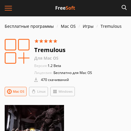
Бесплатные программы
Mac OS
Игры
Tremulous
Tremulous
Для Mac OS
Версия:
1.2 Beta
Лицензия:
Бесплатно для Mac OS
470 скачиваний
Mac OS
Linux
Windows