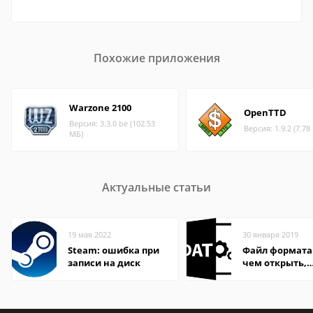
Похожие приложения
Warzone 2100
OpenTTD
Версия: 3.3.0 be (102.53
Версия: 1.9.2 (7.78
МБ)
Актуальные статьи
19 мая 2022
30 января 2019
Steam: ошибка при
Файл формата
записи на диск
чем открыть,
описание,
особенности