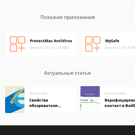
Похожие приложения
ProtectMac AntiVirus
MySafe
Версия: 1.4.1 (111.06 МБ)
Версия: 7.7 (6.36 М
Актуальные статьи
20 мая 2022
04 июня 2022
Свойства
Верифициров
обозревателя
контакт в Вай
Internet Explorer где
что это значит
находится