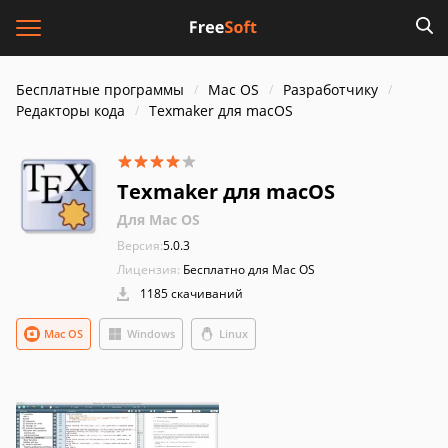
Бесплатные программы
Mac OS
Разработчику
Редакторы кода
Texmaker для macOS
Texmaker для macOS
Для Mac OS
Версия:
5.0.3
Лицензия:
Бесплатно для Mac OS
1185 скачиваний
Mac OS
Windows
Linux