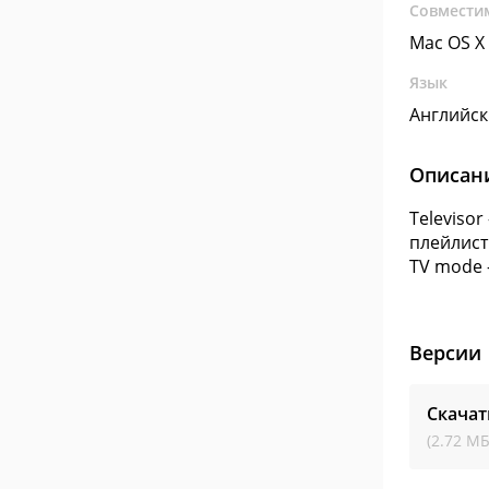
Совмести
Mac OS X
Язык
Английс
Описан
Televiso
плейлист
TV mode -
Версии
Скачат
(2.72 МБ