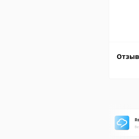
Отзы
R
Ве