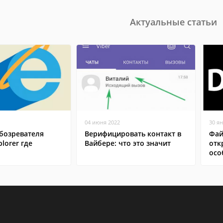
Актуальные статьи
04 июня 2022
30 я
бозревателя
Верифицировать контакт в
Фай
plorer где
Вайбере: что это значит
отк
осо