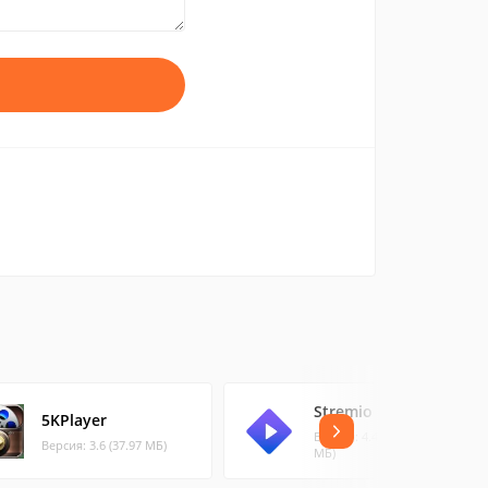
Stremio
5KPlayer
Версия: 4.4.168 (202.72
Версия: 3.6 (37.97 МБ)
МБ)