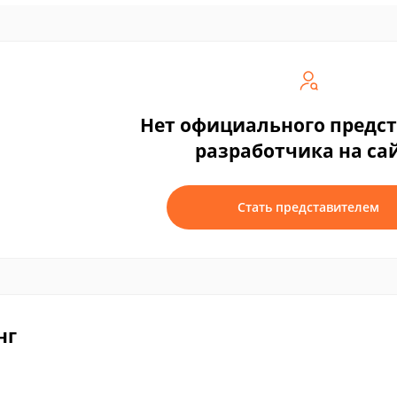
Нет официального предс
разработчика на са
Стать представителем
нг