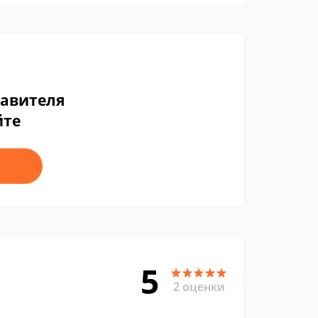
тавителя
йте
5
2 оценки