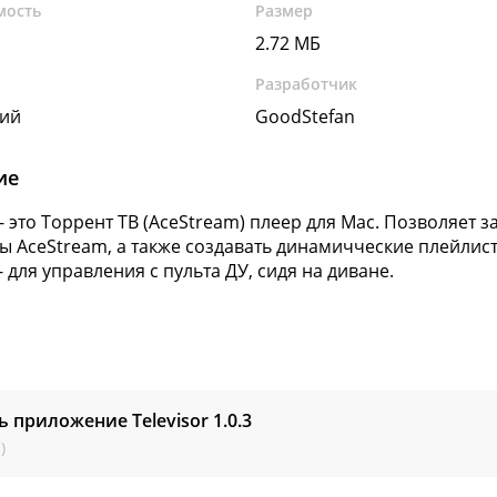
мость
Размер
2.72 МБ
Разработчик
кий
GoodStefan
ие
r - это Торрент ТВ (AceStream) плеер для Mac. Позволяет 
ы AceStream, а также создавать динамичческие плейлис
 для управления с пульта ДУ, сидя на диване.
ь приложение Televisor
1.0.3
)