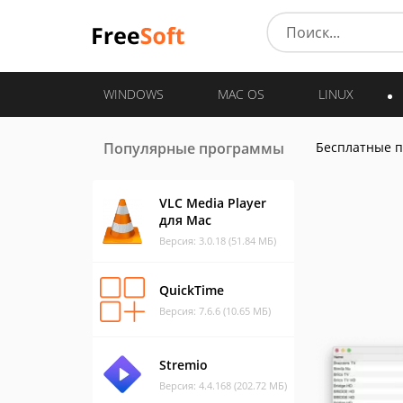
WINDOWS
MAC OS
LINUX
Популярные программы
Бесплатные 
VLC Media Player
для Mac
Версия: 3.0.18 (51.84 МБ)
QuickTime
Версия: 7.6.6 (10.65 МБ)
Stremio
Версия: 4.4.168 (202.72 МБ)