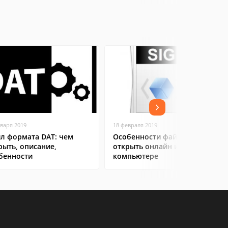
нваря 2019
18 февраля 2019
л формата DAT: чем
Особенности файла SIG: как
рыть, описание,
открыть онлайн и на
бенности
компьютере