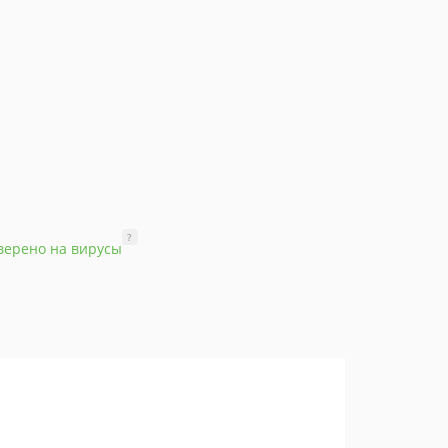
?
верено на вирусы