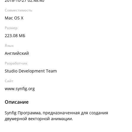
2018-10-27 02:48:40
Совместимость
Mac OS X
Размер
223.08 МБ
Язык
Английский
Разработчик
Studio Development Team
Сайт
www.synfig.org
Описание
Synfig Программа, предназначенная для создания
двумерной векторной анимации.