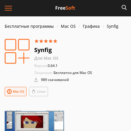
Бесплатные программы
Mac OS
Графика
Synfig
Synfig
Для Mac OS
Версия:
0.64.1
Лицензия:
Бесплатно для Mac OS
989 скачиваний
Mac OS
Linux