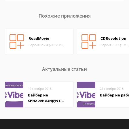
Похожие приложения
RoadMovie
CDRevolution
Версия: 2.7.4 (24.12 МБ)
Версия: 1.13 (1 МБ
Актуальные статьи
19 ноября 2018
21 ноября 2018
Вайбер не
Вайбер не раб
синхронизирует
контакты