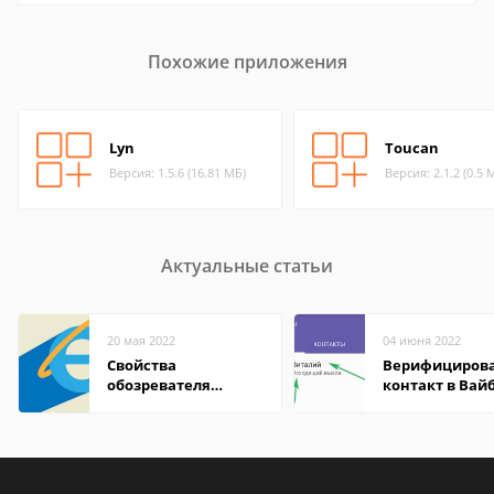
Похожие приложения
Lyn
Toucan
Версия: 1.5.6 (16.81 МБ)
Версия: 2.1.2 (0.5 
Актуальные статьи
20 мая 2022
04 июня 2022
Свойства
Верифициров
обозревателя
контакт в Вай
Internet Explorer где
что это значит
находится