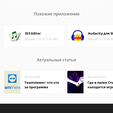
Похожие приложения
ID3 Editor
Audacity для 
Версия: 1.25.41 (1.41 МБ)
Версия: 3.3.3 (48 М
Актуальные статьи
30 мая 2022
06 июня 2022
Teamviewer: что это
Где в папке С
за программа
находятся иг