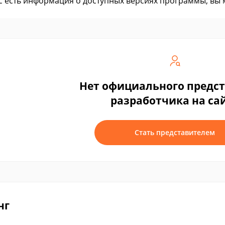
ас есть информация о доступных версиях программы, вы
Нет официального предс
разработчика на са
Стать представителем
нг