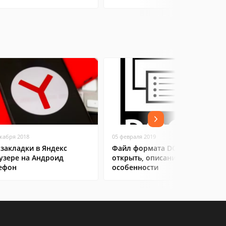
екабря 2018
05 февраля 2019
 закладки в Яндекс
Файл формата DOCX: чем
узере на Андроид
открыть, описание,
ефон
особенности