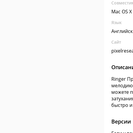
Совмести
Mac OS X
Язык
Английс
Сайт
pixelrese
Описан
Ringer П
мелодию 
можете п
затухани
быстро и
Версии