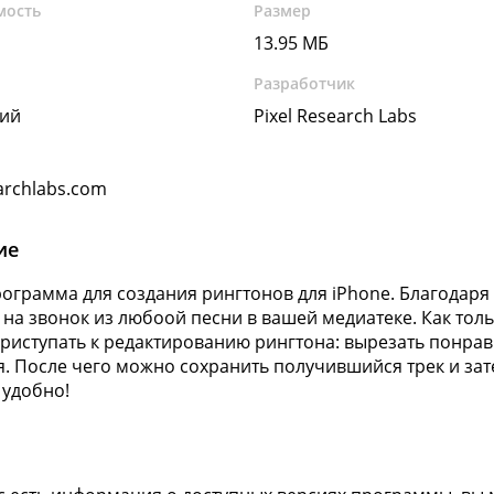
мость
Размер
13.95 МБ
Разработчик
кий
Pixel Research Labs
archlabs.com
ие
рограмма для создания рингтонов для iPhone. Благодаря 
на звонок из любоой песни в вашей медиатеке. Как толь
риступать к редактированию рингтона: вырезать понрав
я. После чего можно сохранить получившийся трек и зате
 удобно!