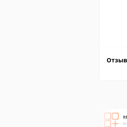
Отзы
it
Ве