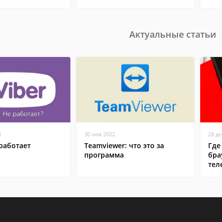
Актуальные статьи
8
30 мая 2022
28 д
работает
Teamviewer: что это за
Где
программа
бра
тел