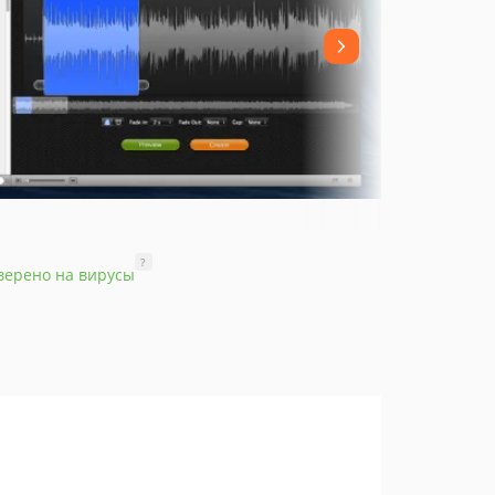
?
верено на вирусы