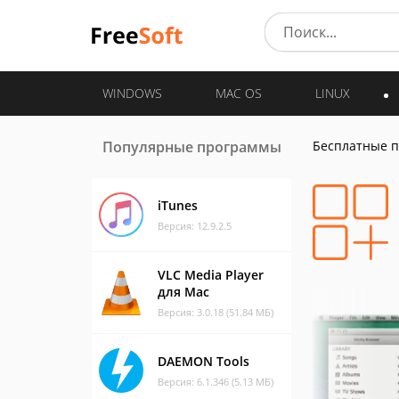
WINDOWS
MAC OS
LINUX
Популярные программы
Бесплатные 
iTunes
Версия: 12.9.2.5
VLC Media Player
для Mac
Версия: 3.0.18 (51.84 МБ)
DAEMON Tools
Версия: 6.1.346 (5.13 МБ)