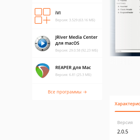
iVI
Версия: 3.529 (63.16 МБ)
JRiver Media Center
для macOS
Версия: 29.0.58 (92.23 МБ)
REAPER для Mac
Версия: 6.81 (25.3 МБ)
Все программы →
Характери
Версия
2.0.5