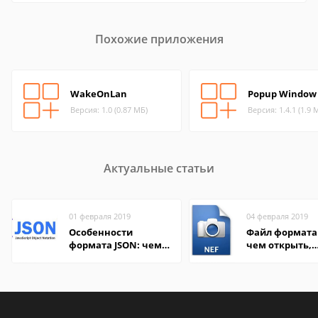
Похожие приложения
WakeOnLan
Popup Window
Версия: 1.0 (0.87 МБ)
Версия: 1.4.1 (1.9 
Актуальные статьи
01 февраля 2019
04 февраля 2019
Особенности
Файл формата 
формата JSON: чем
чем открыть,
удобно открыть на
описание,
компьютере и
особенности
онлайн