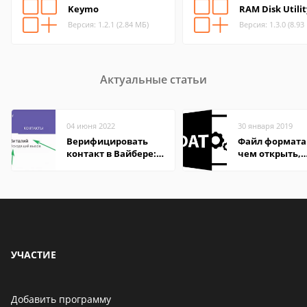
Keymo
RAM Disk Utilit
Версия: 1.2.1 (2.84 МБ)
Версия: 1.3.0 (8.93
Актуальные статьи
04 июня 2022
30 января 2019
Верифицировать
Файл формата
контакт в Вайбере:
чем открыть,
что это значит
описание,
особенности
УЧАСТИЕ
Добавить программу