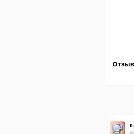
Отзы
R
Ве