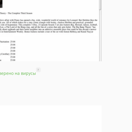
?
верено на вирусы