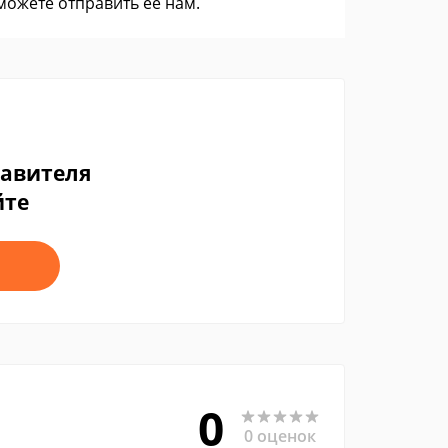
 можете
отправить ее нам
.
тавителя
йте
0
0 оценок