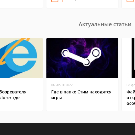
Актуальные статьи
06 июня 2022
08 ф
бозревателя
Где в папке Стим находятся
Фай
plorer где
игры
отк
осо