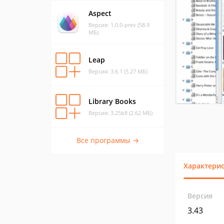
Aspect
Версия: 1.0.0-prev (58.9
МБ)
Leap
Версия: 3.6.1 (5.27 МБ)
Library Books
Версия: 3.25b8 (2.62 МБ)
Все программы →
Характери
Версия
3.43