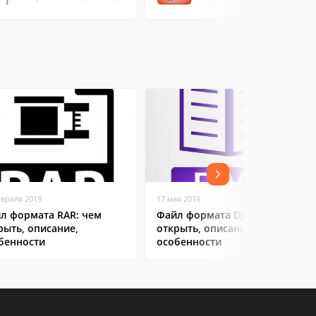
евраля 2019
17 мая 2019
л формата RAR: чем
Файл формата DJVu: чем
рыть, описание,
открыть, описание,
бенности
особенности