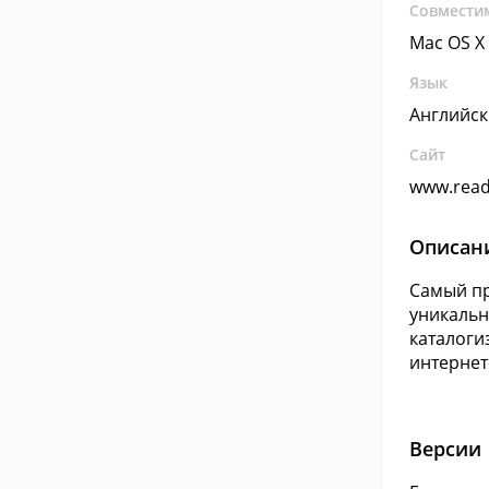
Совмести
Mac OS X
Язык
Английс
Сайт
www.rea
Описан
Самый пр
уникальн
каталоги
интернет
Версии