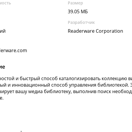
мость
Размер
39.05 МБ
Разработчик
кий
Readerware Corporation
derware.com
ие
остой и быстрый способ каталогизировать коллекцию в
ый и инновационный способ управления библиотекой. 
зирует вашу медиа библиотеку, выполнив поиск необхо
е.