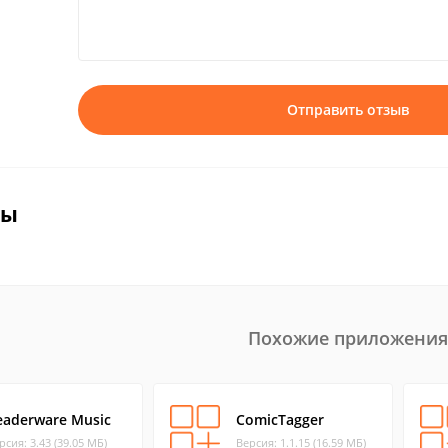
Отправить отзыв
вы
Похожие приложения
eaderware Music
ComicTagger
рсия: 3.43 (39.05 МБ)
Версия: 1.1.15 (16.59 МБ)