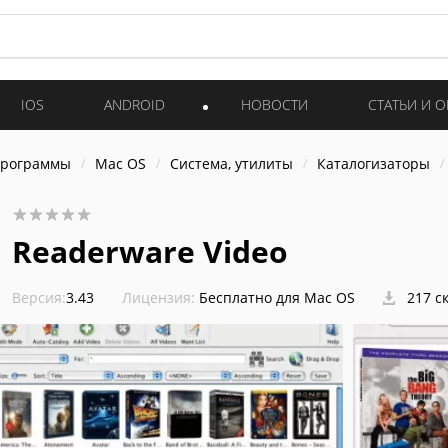
IOS
ANDROID
НОВОСТИ
СТАТЬИ И 
программы
Mac OS
Система, утилиты
Каталогизаторы
Readerware Video
Версия:
3.43
Лицензия:
Бесплатно для Mac OS
217 с