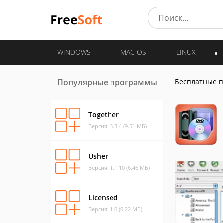
WINDOWS
MAC OS
LINUX
Популярные программы
Бесплатные 
Together
Версия: 3.3.4 (9.51 МБ)
Usher
Версия: 1.1.10 (6.46 МБ)
Licensed
Версия: 1.0 (0.22 МБ)