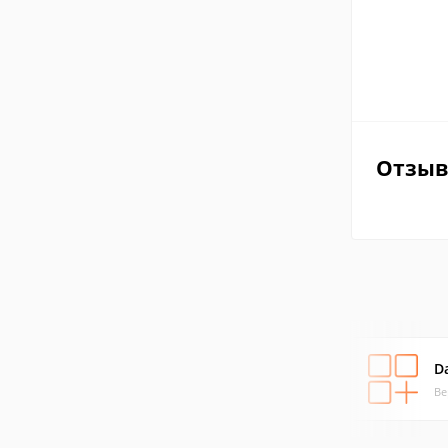
Отзы
D
Ве