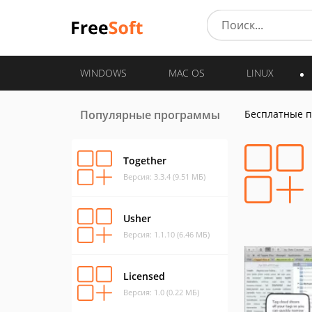
WINDOWS
MAC OS
LINUX
Популярные программы
Бесплатные 
Together
Версия: 3.3.4 (9.51 МБ)
Usher
Версия: 1.1.10 (6.46 МБ)
Licensed
Версия: 1.0 (0.22 МБ)