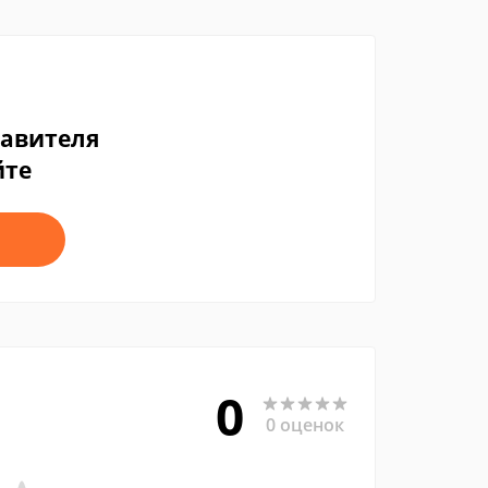
тавителя
йте
0
0 оценок