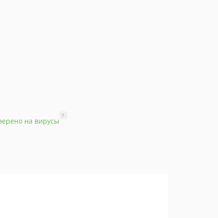
?
верено на вирусы