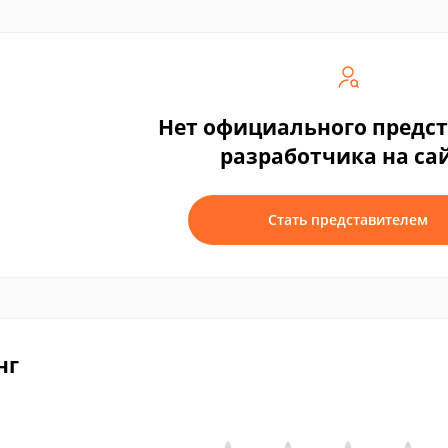
Нет официального предс
разработчика на са
Стать представителем
нг