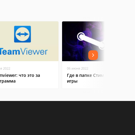
ая 2022
06 июня 2022
mviewer: что это за
Где в папке Стим находятся
грамма
игры