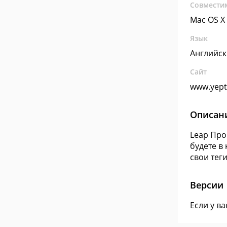
Совмести
Mac OS X
Язык
Английс
Сайт
www.yept
Описан
Leap Про
будете в
свои тег
Версии
Если у в