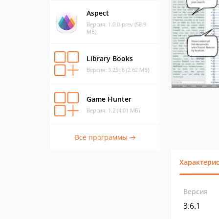
Aspect
Версия: 1.0.0-prev (58.9
МБ)
Library Books
Версия: 3.25b8 (2.62 МБ)
Game Hunter
Версия: 1.2 (4.01 МБ)
Все программы →
Характери
Версия
3.6.1