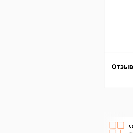
Отзы
C
Ве