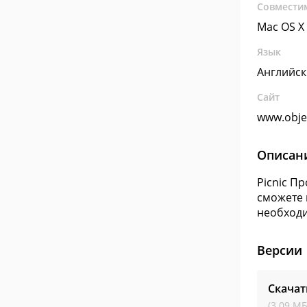
Совмести
Mac OS X
Язык
Английс
Сайт
www.obje
Описан
Picnic П
сможете 
необходи
Версии
Скачат
(3.09 МБ