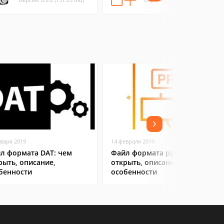
нваря 2019
14 февраля 2019
л формата DAT: чем
Файл формата pptx: чем
рыть, описание,
открыть, описание,
бенности
особенности