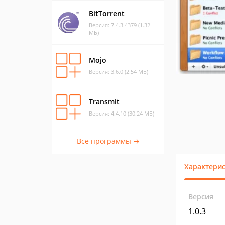
BitTorrent
Версия: 7.4.3.4379 (1.32
МБ)
Mojo
Версия: 3.6.0 (2.54 МБ)
Transmit
Версия: 4.4.10 (30.24 МБ)
Все программы →
Характери
Версия
1.0.3