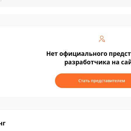
Нет официального предс
разработчика на са
Стать представителем
нг