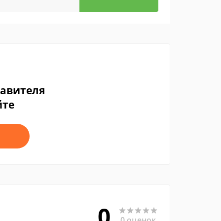
тавителя
йте
0
0 оценок