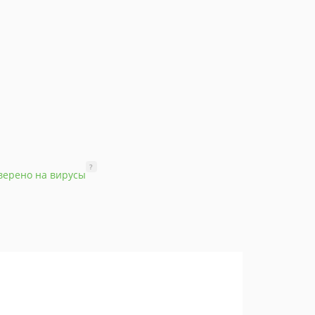
?
верено на вирусы