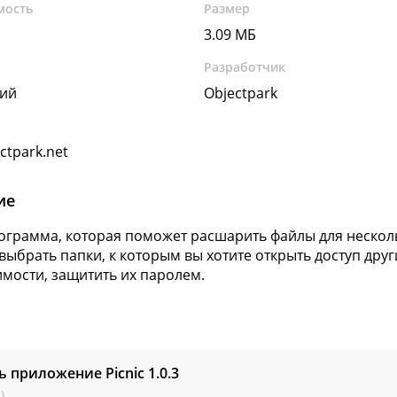
мость
Размер
3.09 МБ
Разработчик
кий
Objectpark
ctpark.net
ие
рограмма, которая поможет расшарить файлы для нескол
выбрать папки, к которым вы хотите открыть доступ дру
мости, защитить их паролем.
ь приложение Picnic
1.0.3
)