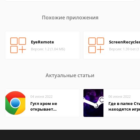
Похожие приложения
EyeRemote
ScreenRecycle
Версия: 1.2 (1.04 МБ)
Версия: 1.39 bet (
Актуальные статьи
04 июня 2022
06 июня 2022
Гугл хром не
Где в папке С
открывает
находятся иг
страницы