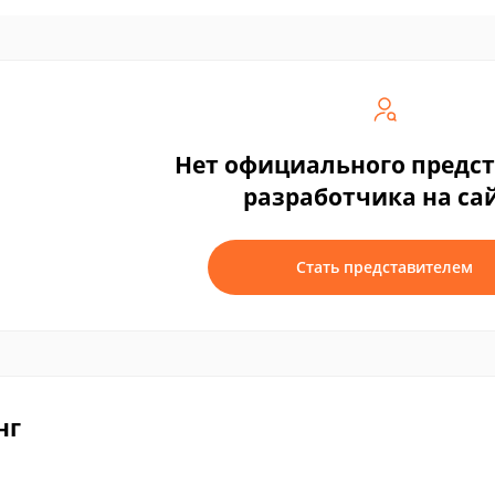
Нет официального предс
разработчика на са
Стать представителем
нг