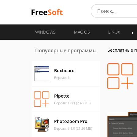
WINDOWS
MAC OS
LINUX
Популярные программы
Бесплатные 
Boxboard
Версия: 1
Pipette
Версия: 1.0r1 (2.48 МБ)
PhotoZoom Pro
Версия: 8.1.0 (21.26 МБ)