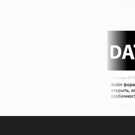
30 января 2019
Файл форм
открыть, о
особеннос