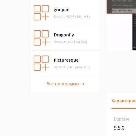
gnuplot
Версия: 5.0.5 (4.84 МБ)
Dragonfly
Версия: 3.4 (1.94 МБ)
Picturesque
Версия: 2.4.5 (4.62 МБ)
Все программы →
Характери
Версия
9.5.0