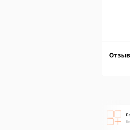
Отзы
P
Ве