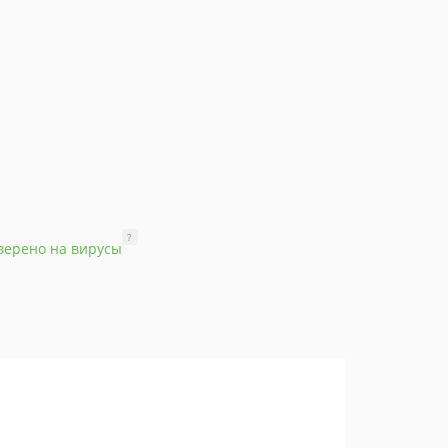
?
верено на вирусы