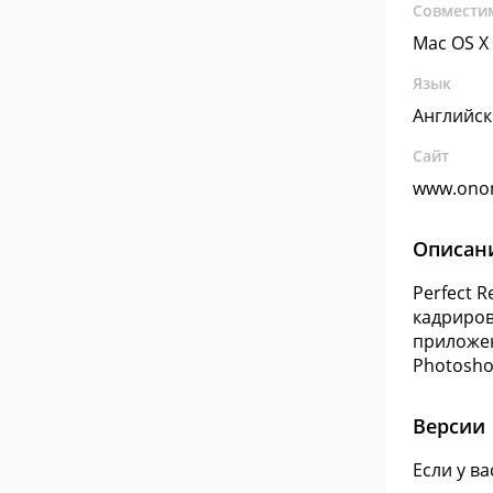
Совмести
Mac OS X
Язык
Английс
Сайт
www.ono
Описан
Perfect 
кадриров
приложен
Photosho
Версии
Если у в