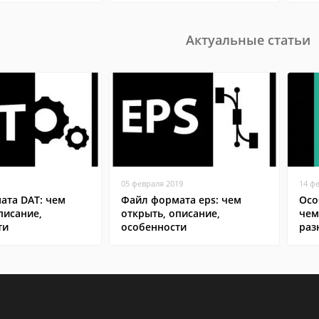
Актуальные статьи
05 февраля 2019
14 ф
ата DAT: чем
Файл формата eps: чем
Осо
писание,
открыть, описание,
чем
ти
особенности
раз