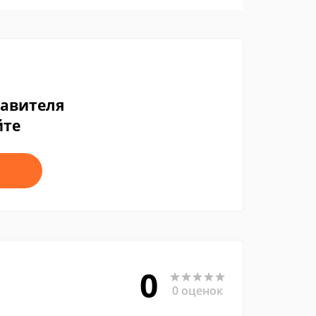
тавителя
йте
0
0 оценок