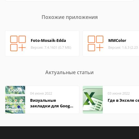
Похожие приложения
Foto-Mosaik-Edda
MMColor
Версия: 7.4.1601 (0.7 МБ)
Версия: 1.6.3 (2.23
Актуальные статьи
04 июня 2022
03 июня 2022
Визуальные
Где в Экселе с
закладки для Google
Chrome