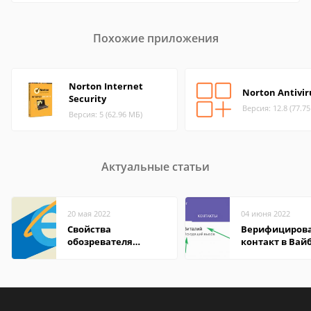
Похожие приложения
Norton Internet
Norton Antivir
Security
Версия: 12.8 (77.7
Версия: 5 (62.96 МБ)
Актуальные статьи
20 мая 2022
04 июня 2022
Свойства
Верифициров
обозревателя
контакт в Вай
Internet Explorer где
что это значит
находится