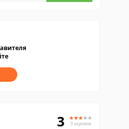
тавителя
йте
3
3 оценки