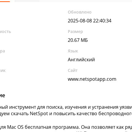
Обновлено
2025-08-08 22:40:34
мость
Размер
20.67 МБ
ура
Язык
Английский
чик
Сайт
www.netspotapp.com
ие
ный инструмент для поиска, изучения и устранения уязви
уем скачать NetSpot и повысить качество беспроводног
для Mac OS бесплатная программа. Она позволяет как р