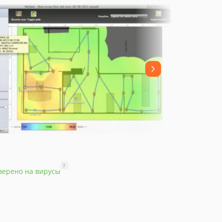
?
верено на вирусы