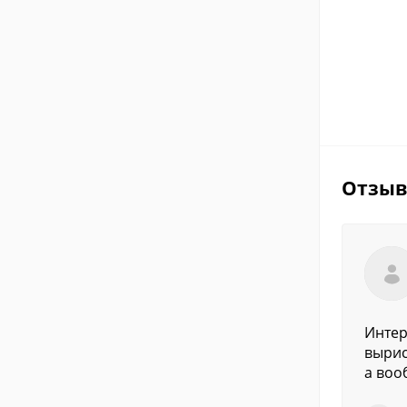
Отзы
Интер
вырис
а воо