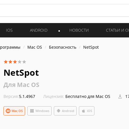
IOS
ANDROID
НОВОСТИ
СТАТЬИ И 
программы
Mac OS
Безопасность
NetSpot
NetSpot
Для Mac OS
Версия:
5.1.4967
Лицензия:
Бесплатно для Mac OS
17
Mac OS
Windows
Android
iOS