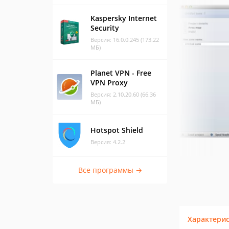
Kaspersky Internet
Security
Версия: 16.0.0.245 (173.22
МБ)
Planet VPN - Free
VPN Proxy
Версия: 2.10.20.60 (66.36
МБ)
Hotspot Shield
Версия: 4.2.2
Все программы →
Характери