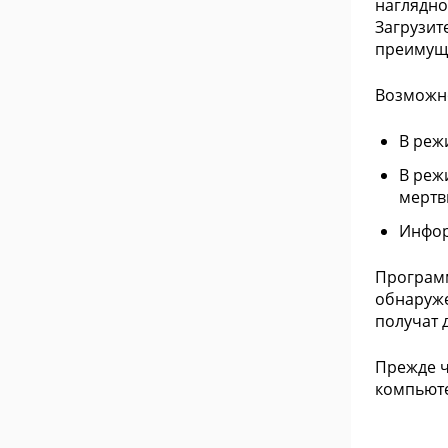
наглядно
Загрузит
преимуще
Возможно
В реж
В реж
мертв
Инфор
Программ
обнаруже
получат 
Прежде ч
компьютер