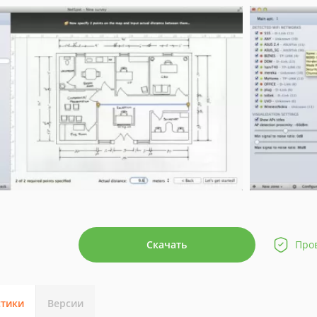
Скачать
Про
стики
Версии