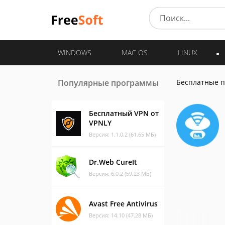
WINDOWS
MAC OS
LINUX
Популярные программы
Бесплатные 
Бесплатный VPN от
VPNLY
Версия: 1.1.0.2 (61.65 МБ)
Dr.Web CureIt
Версия: 6.0.2 (59.23 МБ)
Avast Free Antivirus
Версия: 14.10 (47.28 МБ)