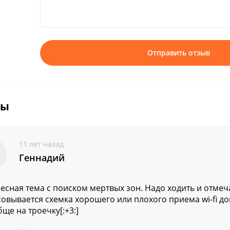
Отправить отзыв
вы
11 лет назад
Геннадий
есная тема с поиском мертвых зон. Надо ходить и отмеч
овывается схемка хорошего или плохого приема wi-fi до
бще на троечку[:+3:]