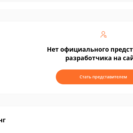
Нет официального предс
разработчика на са
Стать представителем
нг