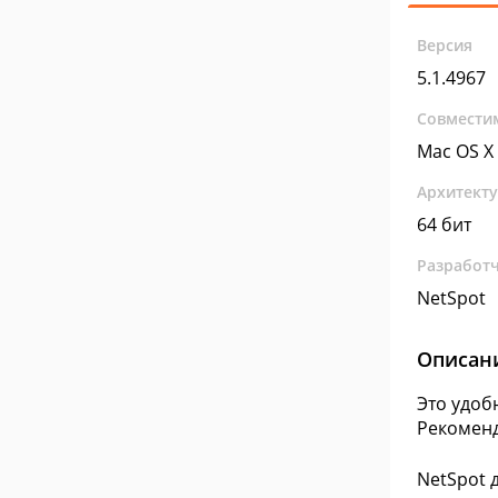
Версия
5.1.4967
Совмести
Mac OS X
Архитект
64 бит
Разработ
NetSpot
Описан
Это удоб
Рекоменд
NetSpot 