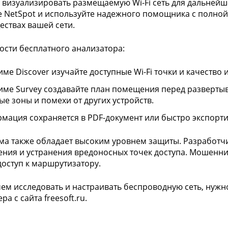
 визуализировать размещаемую Wi-Fi сеть для дальнейш
е NetSpot и используйте надежного помощника с полной
ствах вашей сети.
сти бесплатного анализатора:
име Discover изучайте доступные Wi-Fi точки и качество 
име Survey создавайте план помещения перед разверты
ые зоны и помехи от других устройств.
мация сохраняется в PDF-документ или быстро экспорти
а также обладает высоким уровнем защиты. Разработч
ния и устранения вредоносных точек доступа. Мошенники
доступ к маршрутизатору.
ем исследовать и настраивать беспроводную сеть, нужно
а с сайта freesoft.ru.