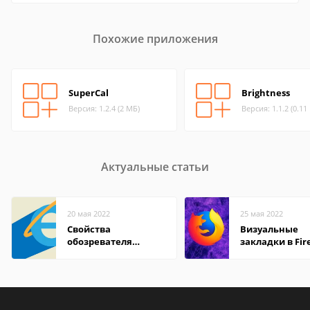
Похожие приложения
SuperCal
Brightness
Версия: 1.2.4 (2 МБ)
Версия: 1.1.2 (0.11
Актуальные статьи
20 мая 2022
25 мая 2022
Свойства
Визуальные
обозревателя
закладки в Fir
Internet Explorer где
Mozilla
находится