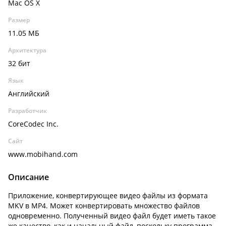
Mac OS X
Размер
11.05 МБ
Архитектура
32 бит
Язык
Английский
Разработчик
CoreCodec Inc.
Сайт
www.mobihand.com
Описание
Приложение, конвертирующее видео файлы из формата
MKV в MP4. Может конвертировать множество файлов
одновременно. Полученный видео файл будет иметь такое
же качество, как и начальный файл, поскольку программа