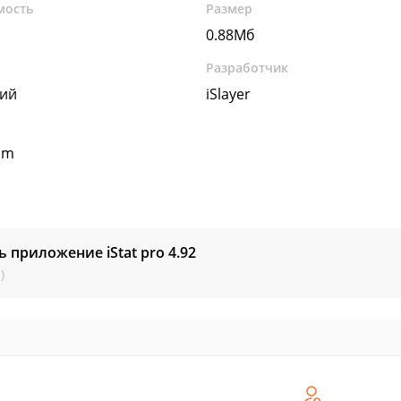
мость
Размер
0.88Мб
Разработчик
кий
iSlayer
om
ь приложение iStat pro
4.92
)