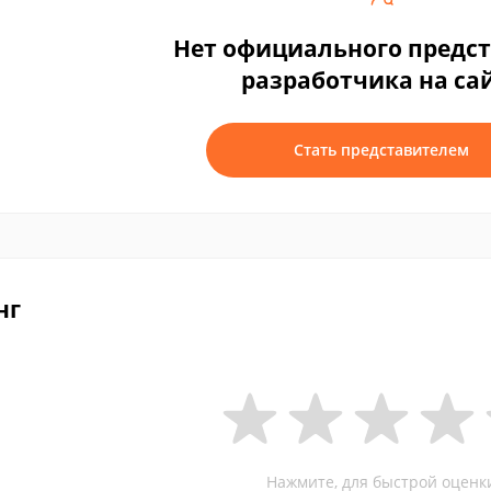
Нет официального предс
разработчика на са
Стать представителем
нг
Нажмите, для быстрой оценк