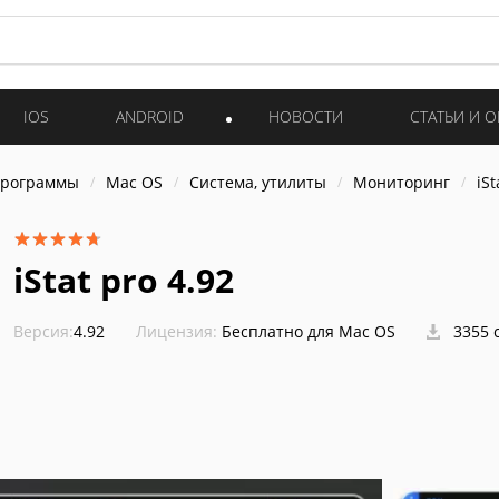
IOS
ANDROID
НОВОСТИ
СТАТЬИ И 
программы
Mac OS
Система, утилиты
Мониторинг
iSt
iStat pro 4.92
Версия:
4.92
Лицензия:
Бесплатно для Mac OS
3355 