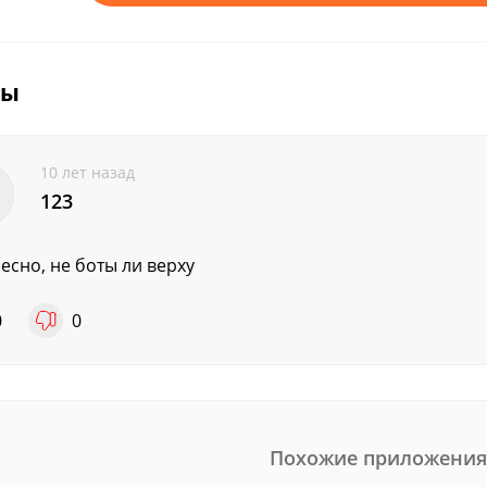
вы
10 лет назад
123
есно, не боты ли верху
0
0
Похожие приложения