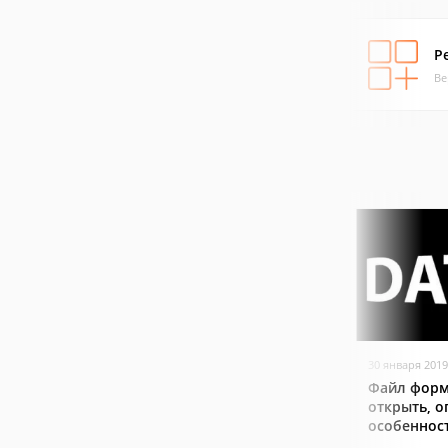
P
Ве
30 января 2019
Файл форм
открыть, о
особеннос