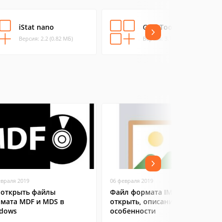
iStat nano
GeekTool
Версия: 2.2 (0.82 МБ)
Версия: 3.1.1 (4.99 МБ)
евраля 2019
06 февраля 2019
 открыть файлы
Файл формата IMG: чем
мата MDF и MDS в
открыть, описание,
dows
особенности