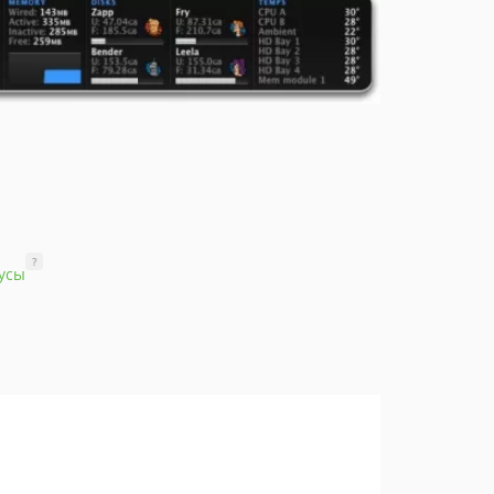
?
усы