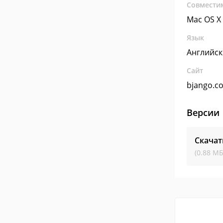
Совмести
Mac OS X
Язык
Английс
Сайт
bjango.c
Версии
Скачат
(0.88 МБ