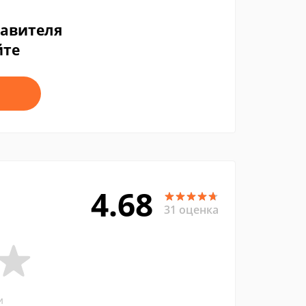
тавителя
йте
4.68
31 оценка
и