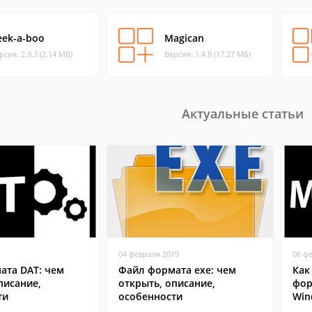
eek-a-boo
Magican
рсия: 2.9.3 (2.14 МБ)
Версия: 1.4.8 (17.27 МБ)
Актуальные статьи
04 февраля 2019
06 ф
ата DAT: чем
Файл формата exe: чем
Как
писание,
открыть, описание,
фор
ти
особенности
Win