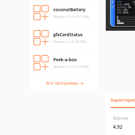
coconutBattery
Версия: 3.9.4 (13.2 МБ)
gfxCardStatus
Версия: 2.3 (0.93 МБ)
Peek-a-boo
Версия: 2.9.3 (2.14 МБ)
Все программы →
Характери
Версия
4.92