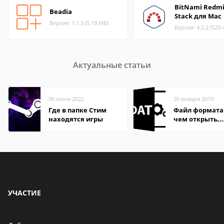
BitNami Redm
Beadia
Stack для Mac
Версия: 1.1.3 (5.18 МБ)
Версия: 4.2.2 (520.
Актуальные статьи
06 июня 2022
30 января 2019
Где в папке Стим
Файл формата
находятся игры
чем открыть,
описание,
особенности
УЧАСТИЕ