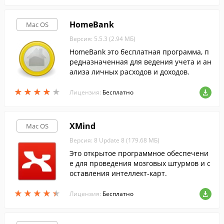
HomeBank
Mac OS
Версия: 5.5.3 (2.94 МБ)
HomeBank это бесплатная программа, п
редназначенная для ведения учета и ан
ализа личных расходов и доходов.
★
★
★
★
★
★
★
★
★
★
Лицензия:
Бесплатно
XMind
Mac OS
Версия: 8 Update 8 (179.68 МБ)
Это открытое программное обеспечени
е для проведения мозговых штурмов и с
оставления интеллект-карт.
★
★
★
★
★
★
★
★
★
★
Лицензия:
Бесплатно