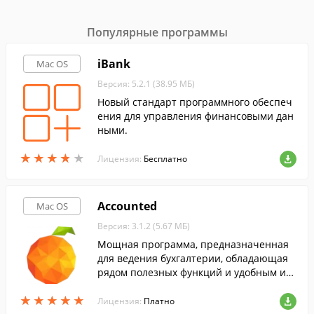
Популярные программы
iBank
Mac OS
Версия: 5.2.1 (38.95 МБ)
Новый стандарт программного обеспеч
ения для управления финансовыми дан
ными.
★
★
★
★
★
★
★
★
★
★
Лицензия:
Бесплатно
Accounted
Mac OS
Версия: 3.1.2 (5.67 МБ)
Мощная программа, предназначенная
для ведения бухгалтерии, обладающая
рядом полезных функций и удобным ин
терфейсом.
★
★
★
★
★
★
★
★
★
★
Лицензия:
Платно