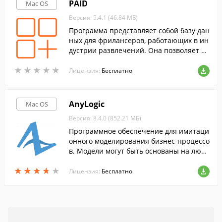
PAID
Mac OS
Версия: 5.4.1 (46.84 МБ)
Программа представляет собой базу дан
ных для фрилансеров, работающих в ин
дустрии развлечений. Она позволяет от
слеживать счета, клиентов, "коллег" и п
★
★
★
★
★
★
★
★
★
★
р.
Лицензия:
Бесплатно
AnyLogic
Mac OS
Версия: 8.4.0 (852.21 МБ)
Программное обеспечение для имитаци
онного моделирования бизнес-процессо
в. Модели могут быть основаны на любо
й из основных парадигм имитационного
★
★
★
★
★
★
★
★
★
★
моделирования.
Лицензия:
Бесплатно