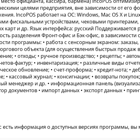
 место официанта, кассира, бармена) IncoPOS оптимизир
ческими целями предприятия, вне зависимости от его ф
ения. IncoPOS работает на ОС: Windows, Mac OS X и Linu
ми фискальными устройствами, чековыми принтерами, 
х карт и др. Язык интерфейса: русский Поддерживается 
сть разделения Фронт-офис и Бэк-офис, в зависимости 
сти программы: • работа с сенсорным экраном: заказы, 
оргового объекта (для осуществления быстрых продаж в м
ние; • отходы; • ручное производство; • рецепты; • авто
четов-фактур; • инвентаризация; • различные виды отчет
еское обновление; • счет-проформа; • кредит-нота; • деб
е; • кассовый журнал; • консигнации; • возвраты покупок;
ый менеджер и др. • информационная панель (визуализац
тор документов • импорт данных • экспорт данных • прин
ас есть информация о доступных версиях программы, вы