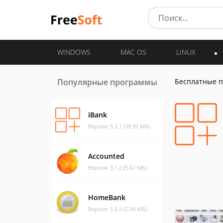
WINDOWS
MAC OS
LINUX
Популярные программы
Бесплатные 
iBank
Версия: 5.2.1 (38.95 МБ)
Accounted
Версия: 3.1.2 (5.67 МБ)
HomeBank
Версия: 5.5.3 (2.94 МБ)