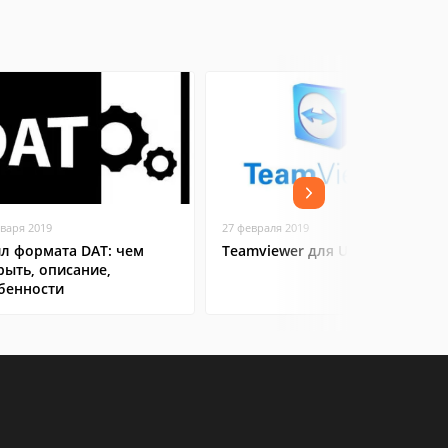
нваря 2019
27 февраля 2019
л формата DAT: чем
Teamviewer для Ubuntu
рыть, описание,
бенности