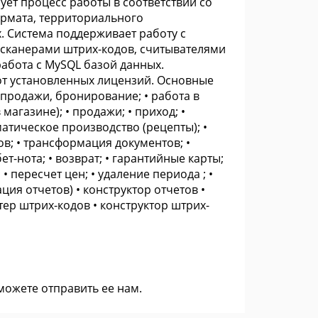
ует процесс работы в соответствии со
ормата, территориального
x. Система поддерживает работу с
сканерами штрих-кодов, считывателями
работа с MySQL базой данных.
от установленных лицензий. Основные
продажи, бронирование; • работа в
агазине); • продажи; • приход; •
матическое производство (рецепты); •
ов; • трансформация документов; •
ет-нота; • возврат; • гарантийные карты;
 • пересчет цен; • удаление периода ; •
ия отчетов) • конструктор отчетов •
тер штрих-кодов • конструктор штрих-
 можете
отправить ее нам
.