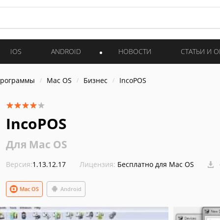
IOS
ANDROID
НОВОСТИ
СТАТЬИ И 
программы
Mac OS
Бизнес
IncoPOS
IncoPOS
Для Mac OS
Версия:
1.13.12.17
Лицензия:
Бесплатно для Mac OS
Mac OS
Android