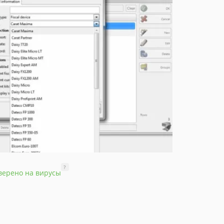
?
верено на вирусы