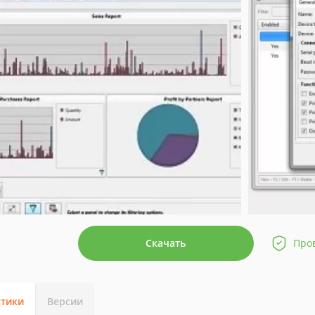
Скачать
Про
стики
Версии