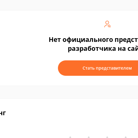
Нет официального предс
разработчика на са
Стать представителем
нг