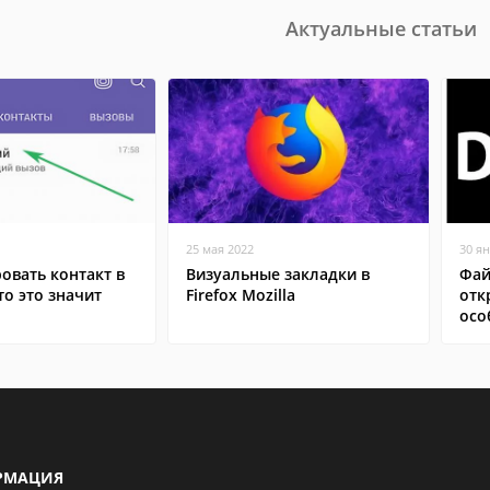
Актуальные статьи
25 мая 2022
30 я
овать контакт в
Визуальные закладки в
Фай
то это значит
Firefox Mozilla
отк
осо
РМАЦИЯ