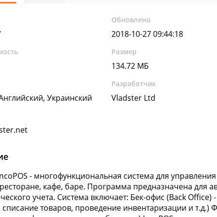
Обновлено
7
2018-10-27 09:44:18
мость
Размер
134.72 МБ
Разработчик
 Английский, Украинский
Vladster Ltd
ster.net
ие
IncoPOS - многофункциональная система для управлени
 ресторане, кафе, баре. Программа предназначена для 
еского учета. Система включает: Бек-офис (Back Office) 
 списание товаров, проведение инвентаризации и т.д.) Фр