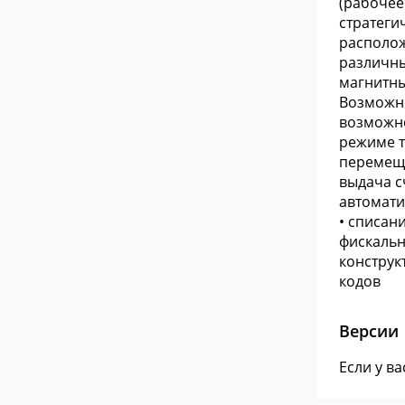
(рабочее
стратеги
располож
различны
магнитны
Возможно
возможно
режиме т
перемеще
выдача с
автоматич
• списани
фискальн
конструк
кодов
Версии
Если у в