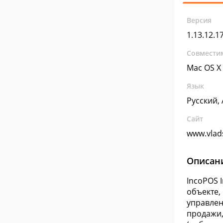
Версия
1.13.12.1
Совмести
Mac OS X
Язык
Русский,
Сайт
www.vlad
Описан
IncoPOS 
объекте,
управленч
продажи,