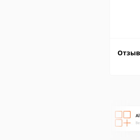
Отзы
Al
Ве