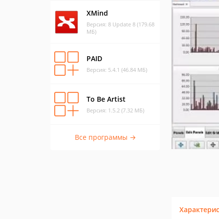
XMind
Версия: 8 Update 8 (179.68
МБ)
PAID
Версия: 5.4.1 (46.84 МБ)
To Be Artist
Версия: 1.5.2 (7.32 МБ)
Все программы →
Характери