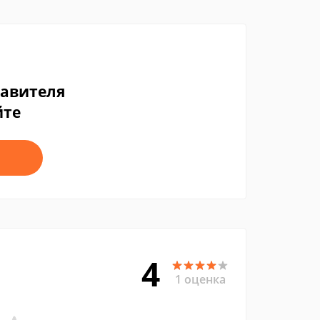
тавителя
йте
4
1 оценка