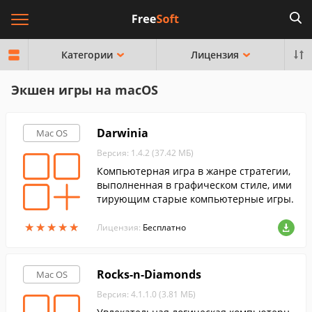
Категории
Лицензия
Экшен игры на macOS
Darwinia
Mac OS
Версия: 1.4.2 (37.42 МБ)
Компьютерная игра в жанре стратегии,
выполненная в графическом стиле, ими
тирующим старые компьютерные игры.
★
★
★
★
★
★
★
★
★
★
Лицензия:
Бесплатно
Rocks-n-Diamonds
Mac OS
Версия: 4.1.1.0 (3.81 МБ)