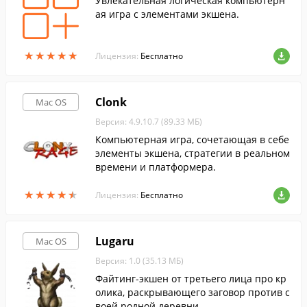
Увлекательная логическая компьютерн
ая игра с элементами экшена.
★
★
★
★
★
★
★
★
★
★
Лицензия:
Бесплатно
Clonk
Mac OS
Версия: 4.9.10.7 (89.33 МБ)
Компьютерная игра, сочетающая в себе
элементы экшена, стратегии в реальном
времени и платформера.
★
★
★
★
★
★
★
★
★
★
Лицензия:
Бесплатно
Lugaru
Mac OS
Версия: 1.0 (35.13 МБ)
Файтинг-экшен от третьего лица про кр
олика, раскрывающего заговор против с
воей родной деревни.