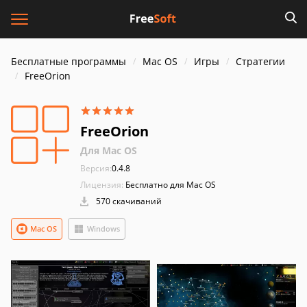
Бесплатные программы
Mac OS
Игры
Стратегии
FreeOrion
FreeOrion
Для Mac OS
Версия:
0.4.8
Лицензия:
Бесплатно для Mac OS
570 скачиваний
Mac OS
Windows