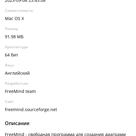
2023-09-06 23:43:08
Совместимость
Mac OS X
Размер
91.98 МБ
Архитектура
64 бит
Язык
Английский
Разработчик
FreeMind team
Сайт
freemind.sourceforge.net
Описание
FreeMind - свободная программа для создания диаграмм