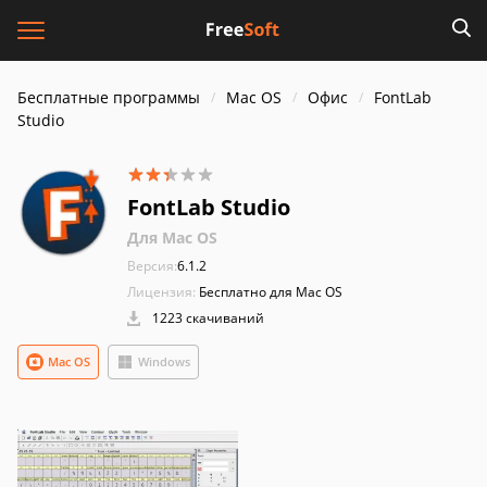
Бесплатные программы
Mac OS
Офис
FontLab
Studio
FontLab Studio
Для Mac OS
Версия:
6.1.2
Лицензия:
Бесплатно для Mac OS
1223 скачиваний
Mac OS
Windows