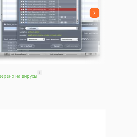
?
верено на вирусы