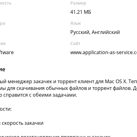
мость
Размер
41.21 МБ
ура
Язык
Русский, Английский
чик
Сайт
ftware
www.application-as-service.
ие
ый менеджер закачек и торрент клиент для Mac OS X. Те
ы для скачивания обычных файлов и торрент файлов. До
ю справится с обеими задачами.
ости:
я скорость закачки