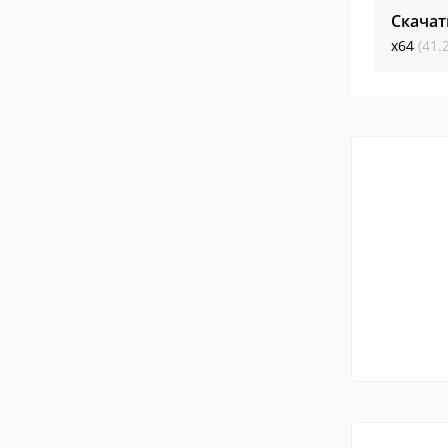
Скачат
x64
(41.