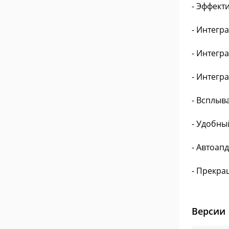
- Эффект
- Интегр
- Интегра
- Интегр
- Всплыв
- Удобны
- Автоап
- Прекра
Версии