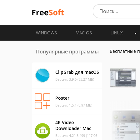
WINDOWS
MAC OS
LINUX
Популярные программы
Бесплатные 
ClipGrab для macOS
Версия: 3.9.6 (85.27 МБ)
Poster
Версия: 1.5.1 (8.97 МБ)
4K Video
Downloader Mac
Версия: 4.21.3.499 (117.06