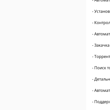
- Автома
- Устано
- Контро
- Автома
- Закачк
- Торрен
- Поиск 
- Деталь
- Автома
- Поддер