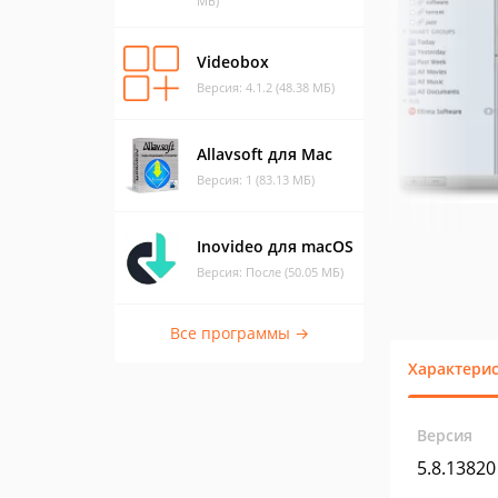
МБ)
Videobox
Версия: 4.1.2 (48.38 МБ)
Allavsoft для Mac
Версия: 1 (83.13 МБ)
Inovideo для macOS
Версия: После (50.05 МБ)
Все программы →
Характери
Версия
5.8.13820