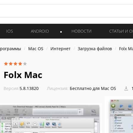
IOS
ANDROID
НОВОСТИ
СТАТЬИ И 
программы
Mac OS
Интернет
Загрузка файлов
Folx M
Folx Mac
Версия:
5.8.13820
Лицензия:
Бесплатно для Mac OS
1