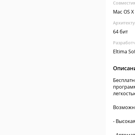
Совмести
Mac OS X
Архитект
64 бит
Разработ
Eltima So
Описан
Бесплатн
программ
легкость
Возможн
- Высока