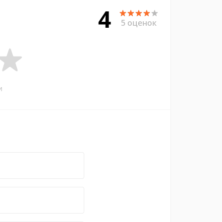
4
5 оценок
и