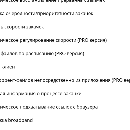
тическое восстановление прерванных закачек
вка очередности/приоритетности закачек
ль скорости закачек
тическое регулирование скорости (PRO версия)
а файлов по расписанию (PRO версия)
т клиент
торрент-файлов непосредственно из приложения (PRO ве
ная информация о процессе закачки
тическое подхватывание ссылок с браузера
жка broadband